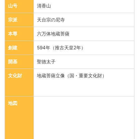
山号
清香山
宗派
天台宗の尼寺
本尊
六万体地蔵菩薩
創建
594年（推古天皇2年）
開基
聖徳太子
文化財
地蔵菩薩立像（国・重要文化財）
地図