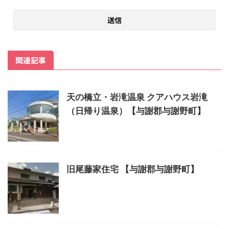
関連記事
天の橋立・岩滝温泉 クアハウス岩滝
（日帰り温泉）【与謝郡与謝野町】
旧尾藤家住宅 【与謝郡与謝野町】