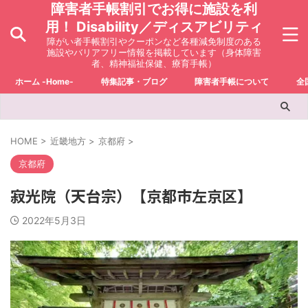
障害者手帳割引でお得に施設を利
用！ Disability／ディスアビリティ
障がい者手帳割引やクーポンなど各種減免制度のある
施設やバリアフリー情報を掲載しています（身体障害
者、精神福祉保健、療育手帳）
ホーム -Home-
特集記事・ブログ
障害者手帳について
全
HOME
>
近畿地方
>
京都府
>
京都府
寂光院（天台宗）【京都市左京区】
2022年5月3日