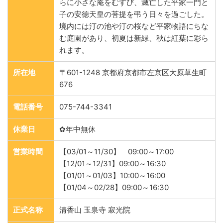
らに小さな庵をむすび、滅亡した平家一門と
子の安徳天皇の菩提を弔う日々を過ごした。
境内には汀の池や汀の桜など平家物語にちな
む庭園があり、初夏は新緑、秋は紅葉に彩ら
れます。
所在地
〒601-1248 京都府京都市左京区大原草生町
676
電話番号
075-744-3341
休業日
✿年中無休
営業時間
【03/01～11/30】 09:00～17:00
【12/01～12/31】09:00～16:30
【01/01～01/03】10:00～16:00
【01/04～02/28】09:00～16:30
正式名称
清香山 玉泉寺 寂光院