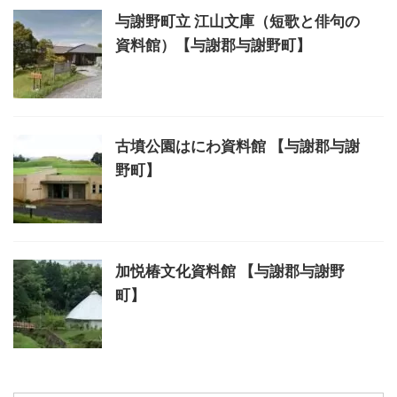
与謝野町立 江山文庫（短歌と俳句の
資料館）【与謝郡与謝野町】
古墳公園はにわ資料館 【与謝郡与謝
野町】
加悦椿文化資料館 【与謝郡与謝野
町】