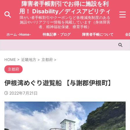
障害者手帳割引でお得に施設を利
用！ Disability／ディスアビリティ
障がい者手帳割引やクーポンなど各種減免制度のある
施設やバリアフリー情報を掲載しています（身体障害
者、精神福祉保健、療育手帳）
ホーム -Home-
特集記事・ブログ
障害者手帳について
全
HOME
>
近畿地方
>
京都府
>
京都府
伊根湾めぐり遊覧船 【与謝郡伊根町】
2022年7月21日