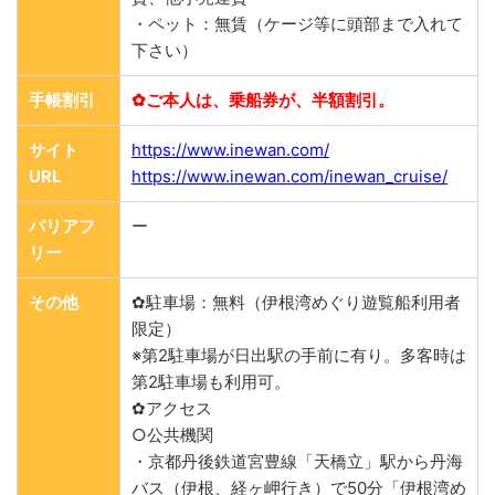
・ペット：無賃（ケージ等に頭部まで入れて
下さい）
手帳割引
✿ご本人は、乗船券が、半額割引。
サイト
https://www.inewan.com/
URL
https://www.inewan.com/inewan_cruise/
バリアフ
ー
リー
その他
✿駐車場：無料（伊根湾めぐり遊覧船利用者
限定）
※第2駐車場が日出駅の手前に有り。多客時は
第2駐車場も利用可。
✿アクセス
○公共機関
・京都丹後鉄道宮豊線「天橋立」駅から丹海
バス（伊根、経ヶ岬行き）で50分「伊根湾め