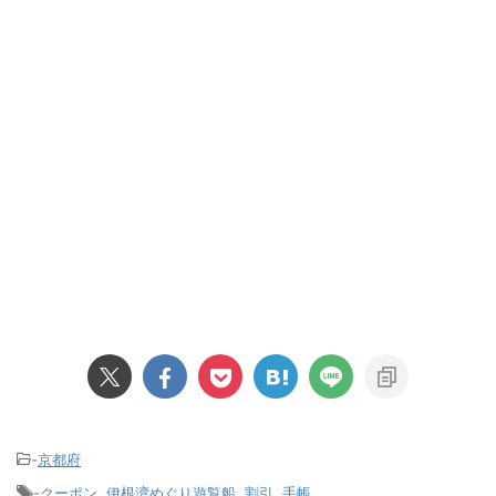
-
京都府
-
クーポン
,
伊根湾めぐり遊覧船
,
割引
,
手帳