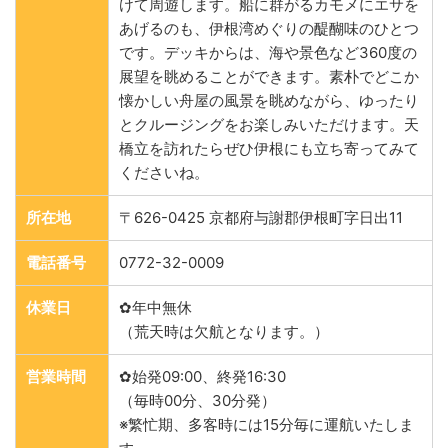
けて周遊します。船に群がるカモメにエサを
あげるのも、伊根湾めぐりの醍醐味のひとつ
です。デッキからは、海や景色など360度の
展望を眺めることができます。素朴でどこか
懐かしい舟屋の風景を眺めながら、ゆったり
とクルージングをお楽しみいただけます。天
橋立を訪れたらぜひ伊根にも立ち寄ってみて
くださいね。
所在地
〒626-0425 京都府与謝郡伊根町字日出11
電話番号
0772-32-0009
休業日
✿年中無休
（荒天時は欠航となります。）
営業時間
✿始発09:00、終発16:30
（毎時00分、30分発）
※繁忙期、多客時には15分毎に運航いたしま