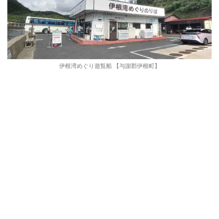
伊根湾めぐり遊覧船 【与謝郡伊根町】