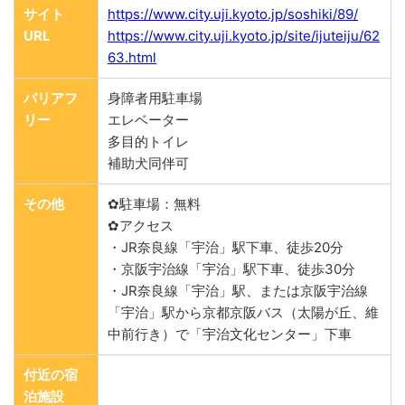
サイト
https://www.city.uji.kyoto.jp/soshiki/89/
URL
https://www.city.uji.kyoto.jp/site/ijuteiju/62
63.html
バリアフ
身障者用駐車場
リー
エレベーター
多目的トイレ
補助犬同伴可
その他
✿駐車場：無料
✿アクセス
・JR奈良線「宇治」駅下車、徒歩20分
・京阪宇治線「宇治」駅下車、徒歩30分
・JR奈良線「宇治」駅、または京阪宇治線
「宇治」駅から京都京阪バス（太陽が丘、維
中前行き）で「宇治文化センター」下車
付近の宿
泊施設