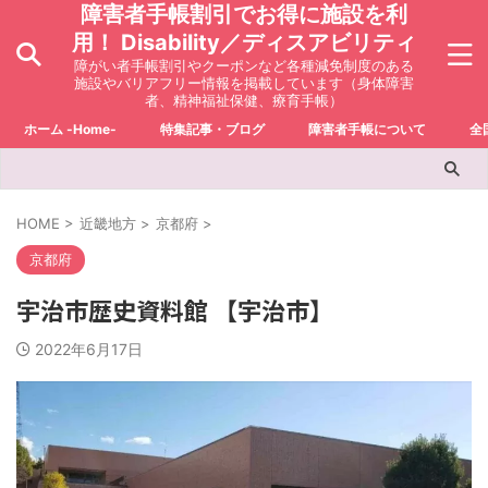
障害者手帳割引でお得に施設を利
用！ Disability／ディスアビリティ
障がい者手帳割引やクーポンなど各種減免制度のある
施設やバリアフリー情報を掲載しています（身体障害
者、精神福祉保健、療育手帳）
ホーム -Home-
特集記事・ブログ
障害者手帳について
全
HOME
>
近畿地方
>
京都府
>
京都府
宇治市歴史資料館 【宇治市】
2022年6月17日