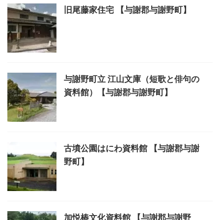
旧尾藤家住宅 【与謝郡与謝野町】
与謝野町立 江山文庫（短歌と俳句の
資料館）【与謝郡与謝野町】
古墳公園はにわ資料館 【与謝郡与謝
野町】
加悦椿文化資料館 【与謝郡与謝野