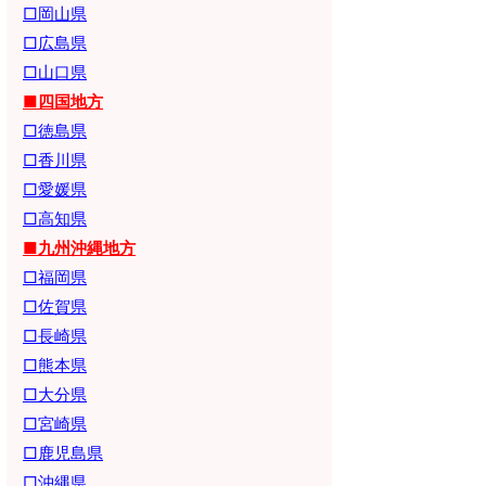
□岡山県
□広島県
□山口県
■四国地方
□徳島県
□香川県
□愛媛県
□高知県
■九州沖縄地方
□福岡県
□佐賀県
□長崎県
□熊本県
□大分県
□宮崎県
□鹿児島県
□沖縄県