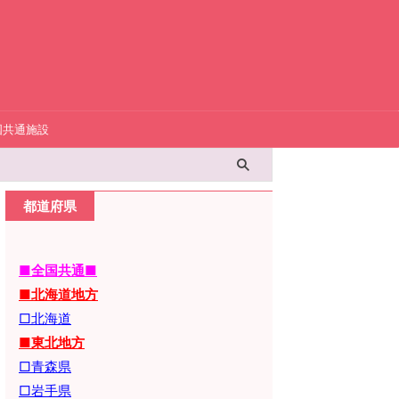
国共通施設
都道府県
■全国共通■
■北海道地方
□北海道
■東北地方
□青森県
□岩手県