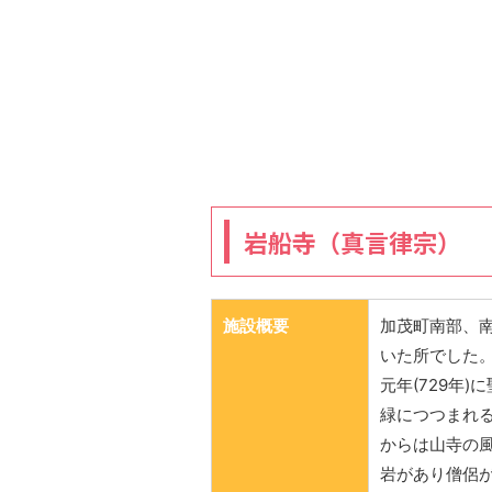
岩船寺（真言律宗）
施設概要
加茂町南部、
いた所でした
元年(729年
緑につつまれ
からは山寺の
岩があり僧侶