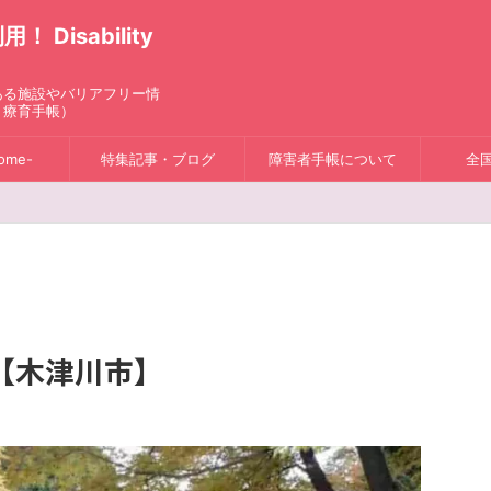
isability
ある施設やバリアフリー情
、療育手帳）
ome-
特集記事・ブログ
障害者手帳について
全
【木津川市】