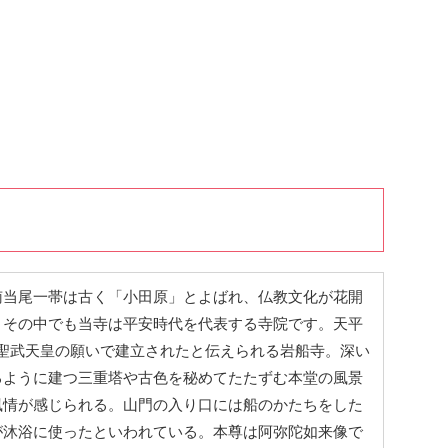
南当尾一帯は古く「小田原」とよばれ、仏教文化が花開
。その中でも当寺は平安時代を代表する寺院です。天平
)に聖武天皇の願いで建立されたと伝えられる岩船寺。深い
るように建つ三重塔や古色を秘めてたたずむ本堂の風景
風情が感じられる。山門の入り口には船のかたちをした
が沐浴に使ったといわれている。本尊は阿弥陀如来像で