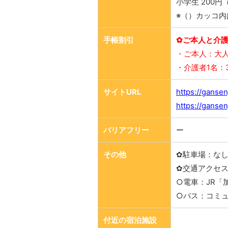
小学生 200円
※（）カッコ内
手帳割引
✿ご本人と介護
・ご本人：大人 
・介護者1名：3
サイトURL
https://gansenj
https://gansen
バリアフリー
ー
その他
✿駐車場：な
✿交通アクセ
○電車：JR「
○バス：コミ
付近の宿泊施設