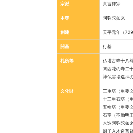
宗派
真言律宗
本尊
阿弥陀如来
創建
天平元年（72
開基
行基
札所等
仏塔古寺十八尊
関西花の寺二十
神仏霊場巡拝の
文化財
三重塔（重要
十三重石塔（
五輪塔（重要
石室（不動明
木造阿弥陀如
厨子入木造普