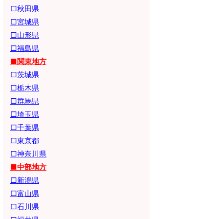
□秋田県
□宮城県
□山形県
□福島県
■関東地方
□茨城県
□栃木県
□群馬県
□埼玉県
□千葉県
□東京都
□神奈川県
■中部地方
□新潟県
□富山県
□石川県