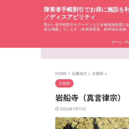
障害者手帳割引でお得に施設を利用！ D
／ディスアビリティ
障がい者手帳割引やクーポンなど各種減免制度の
報を掲載しています（身体障害者、精神福祉保健
ホーム -H
HOME
>
近畿地方
>
京都府
>
京都府
岩船寺（真言律宗）
2022年7月17日