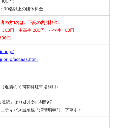
（100円）
は30名以上の団体料金
者の方1名は、下記の割引料金。
300円、中高生 200円、小学生 100円
00円
i.or.jp/
ji.or.jp/access.html
し（近隣の民間有料駐車場利用）
ス
加茂駅」より徒歩約1時間9分
ュニティバス当尾線「浄瑠璃寺前」下車すぐ