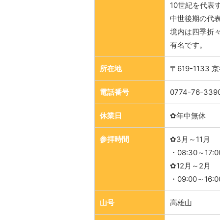
10世紀を代表
中世後期の代
境内は四季折
有名です。
所在地
〒619-113
電話番号
0774-76-339
休業日
✿年中無休
参拝時間
✿3月～11月
・08:30～17
✿12月～2月
・09:00～16
山号
高雄山