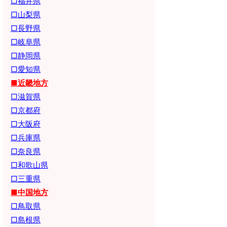
□福井県
□山梨県
□長野県
□岐阜県
□静岡県
□愛知県
■近畿地方
□滋賀県
□京都府
□大阪府
□兵庫県
□奈良県
□和歌山県
□三重県
■中国地方
□鳥取県
□島根県