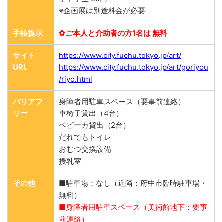
※企画展は別途料金が必要
手帳提示
✿ご本人と介助者の方1名は 無料
サイト
https://www.city.fuchu.tokyo.jp/art/
URL
https://www.city.fuchu.tokyo.jp/art/goriyou
/riyo.html
バリアフ
身障者用駐車スペース（要事前連絡）
リー
車椅子貸出（4台）
ベビーカ貸出（2台）
だれでもトイレ
おむつ交換設備
授乳室
その他
■駐車場：なし（近隣：府中市臨時駐車場・
無料）
■身障者用駐車スペース（美術館地下：要事
前連絡）