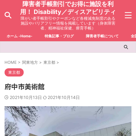
障害者手帳割引でお得に施設を利
用！ Disability／ディスアビリティ
障がい者手帳割引やクーポンなど各種減免制度のある
施設やバリアフリー情報を掲載しています（身体障害
者、精神福祉保健、療育手帳）
ホーム -Home-
特集記事・ブログ
障害者手帳について
全
HOME
>
関東地方
>
東京都
>
東京都
府中市美術館
2021年10月13日
2021年10月14日