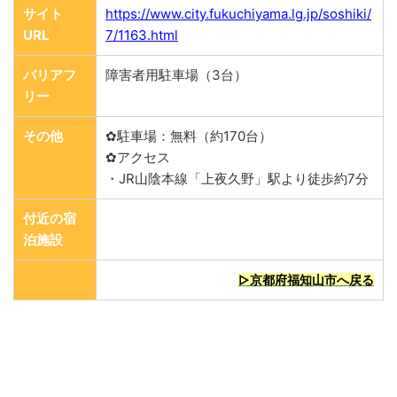
サイト
https://www.city.fukuchiyama.lg.jp/soshiki/
URL
7/1163.html
バリアフ
障害者用駐車場（3台）
リー
その他
✿駐車場：無料（約170台）
✿アクセス
・JR山陰本線「上夜久野」駅より徒歩約7分
付近の宿
泊施設
▷京都府福知山市へ戻る