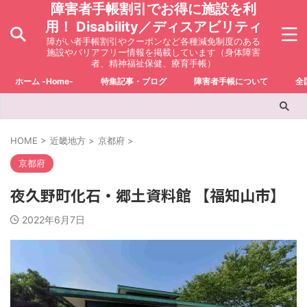
障害者手帳割引でお得に施設を利
用！ Disability／ディスアビリティ
障がい者手帳割引やクーポンなど各種減免制度のある
施設やバリアフリー情報を掲載しています（身体障害
者、精神福祉保健、療育手帳）
ホーム -Home-
特集記事・ブログ
障害者手帳について
全
HOME
>
近畿地方
>
京都府
>
京都府
夜久野町化石・郷土資料館 【福知山市】
2022年6月7日