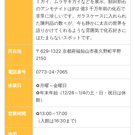
ミガイ、ムラサキガイなどを展示。額田割石
のアンモナイトは約2 億3 千万年前の化石で
非常に珍しいです。ガラスケースに入れられ
た陳列品の数々が、今も静かに太古の世界を
語りかけてくれるような雰囲気で化石好きに
はたまらないスポットです。
所在地
〒629-1322 京都府福知山市夜久野町平野
2150
電話番号
0773-24-7065
休業日
✿月曜～金曜日
✿年末年始（12/28～1/4の土・日・祝日は休
館）
営業時間
✿13:00～17:00
（入館は16:30まで)
地図