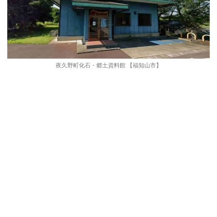
夜久野町化石・郷土資料館 【福知山市】