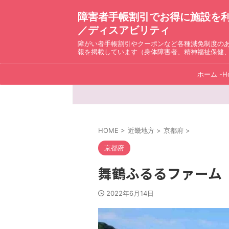
障害者手帳割引でお得に施設を利用！ D
／ディスアビリティ
障がい者手帳割引やクーポンなど各種減免制度の
報を掲載しています（身体障害者、精神福祉保健
ホーム -H
HOME
>
近畿地方
>
京都府
>
京都府
舞鶴ふるるファーム
2022年6月14日