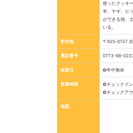
使ったクッキ
羊、ヤギ、ヒ
ができる他、
いる。
所在地
〒625-013
電話番号
0773-68-023
休業日
✿年中無休
営業時間
✿チェックイン 
✿チェックアウト
地図