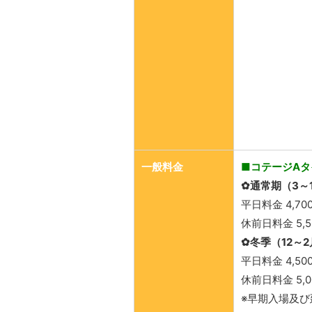
一般料金
■コテージ​A
✿通常期（3～
平日料金 4,7
休前日料金 5,
✿冬季（12～
平日料金 4,5
休前日料金 5,
※早期入場及び延