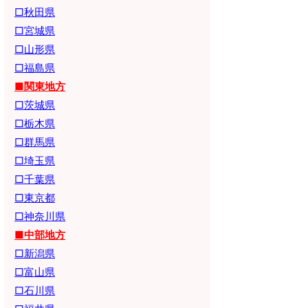
□秋田県
□宮城県
□山形県
□福島県
■関東地方
□茨城県
□栃木県
□群馬県
□埼玉県
□千葉県
□東京都
□神奈川県
■中部地方
□新潟県
□富山県
□石川県