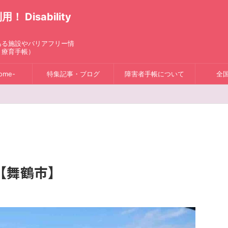
isability
ある施設やバリアフリー情
、療育手帳）
ome-
特集記事・ブログ
障害者手帳について
全
【舞鶴市】