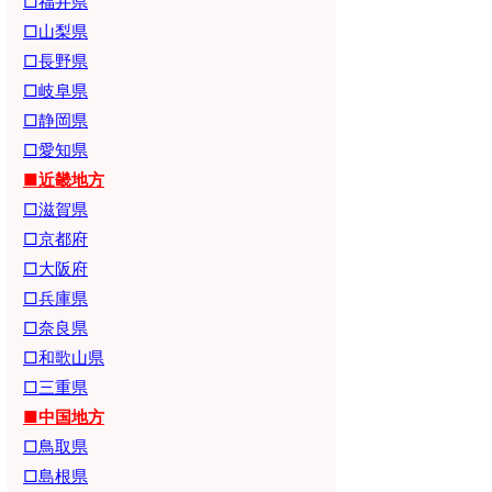
□福井県
□山梨県
□長野県
□岐阜県
□静岡県
□愛知県
■近畿地方
□滋賀県
□京都府
□大阪府
□兵庫県
□奈良県
□和歌山県
□三重県
■中国地方
□鳥取県
□島根県