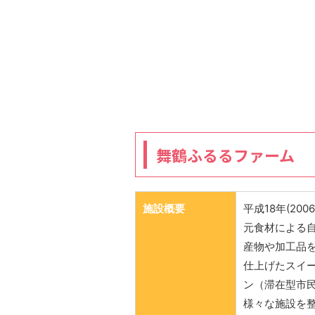
舞鶴ふるるファーム
施設概要
平成18年(2
元食材による
産物や加工品
仕上げたスイ
ン（滞在型市
様々な施設を