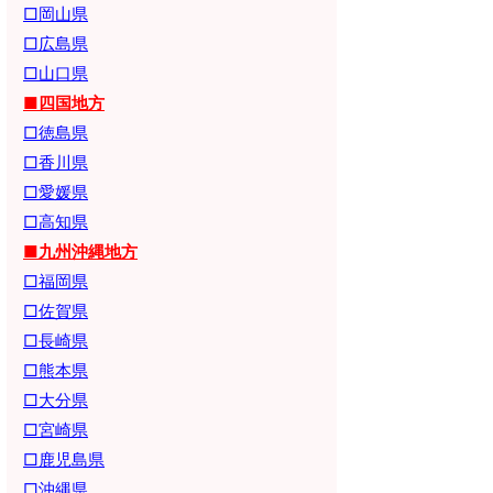
□岡山県
□広島県
□山口県
■四国地方
□徳島県
□香川県
□愛媛県
□高知県
■九州沖縄地方
□福岡県
□佐賀県
□長崎県
□熊本県
□大分県
□宮崎県
□鹿児島県
□沖縄県