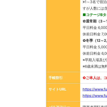
​※1～3名で
すが人数には
■コテージBタ
✿通常期（3～
平日料金 6,00
休前日料金 7,
✿冬季（12～
平日料金 5,0
休前日料金 6,
※早期入場及び延
​※6歳未満は
手帳割引
✿ご本人は、コ
サイトURL
https://www.f
https://www.f