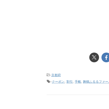
-
京都府
-
クーポン
,
割引
,
手帳
,
舞鶴ふるるファー