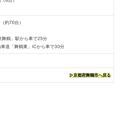
（6台）
（約70台）
東舞鶴」駅から車で25分
車道「舞鶴東」ICから車で30分
▷京都府舞鶴市へ戻る