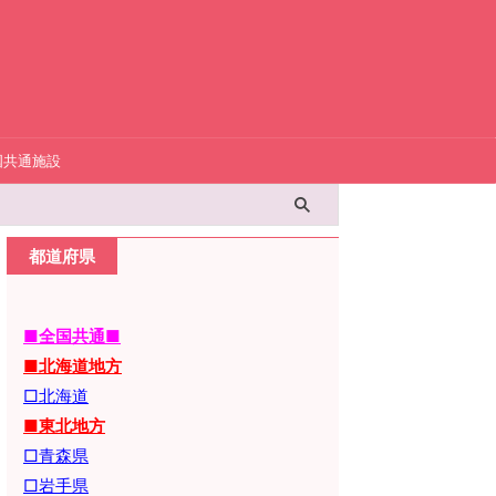
国共通施設
都道府県
■全国共通■
■北海道地方
□北海道
■東北地方
□青森県
□岩手県