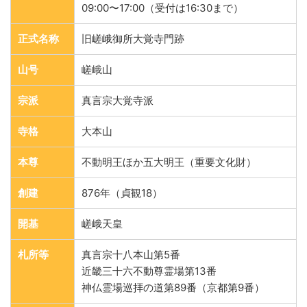
09:00〜17:00（受付は16:30まで）
正式名称
旧嵯峨御所大覚寺門跡
山号
嵯峨山
宗派
真言宗大覚寺派
寺格
大本山
本尊
不動明王ほか五大明王（重要文化財）
創建
876年（貞観18）
開基
嵯峨天皇
札所等
真言宗十八本山第5番
近畿三十六不動尊霊場第13番
神仏霊場巡拝の道第89番（京都第9番）