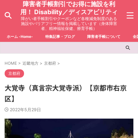
障害者手帳割引でお得に施設を利
用！ Disability／ディスアビリティ
障がい者手帳割引やクーポンなど各種減免制度のある
施設やバリアフリー情報を掲載しています（身体障害
者、精神福祉保健、療育手帳）
ホーム -Home-
特集記事・ブログ
障害者手帳について
全
HOME
>
近畿地方
>
京都府
>
京都府
大覚寺（真言宗大覚寺派）【京都市右京
区】
2022年5月29日