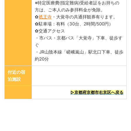
※特定医療費(指定難病)受給者証をお持ちの
方は、ご本人のみ参拝料金が免除。
✿
祇王寺
・大覚寺の共通拝観券有ります。
✿駐車場：有料（30台、2時間/500円）
✿交通アクセス
・市バス・京都バス「大覚寺」下車、徒歩す
ぐ
・JR山陰本線「嵯峨嵐山」駅北口下車、徒歩
約20分
付近の宿
泊施設
▷京都府京都市右京区へ戻る