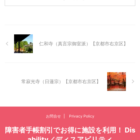
仁和寺（真言宗御室派）【京都市右京区】
常寂光寺（日蓮宗）【京都市右京区】
お問合せ
Privacy Policy
障害者手帳割引でお得に施設を利用！ Dis
ability／ディスアビリティ