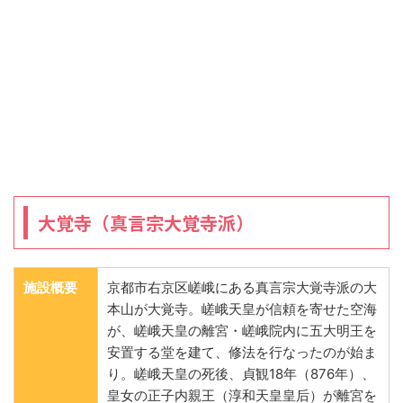
大覚寺（真言宗大覚寺派）
施設概要
京都市右京区嵯峨にある真言宗大覚寺派の大
本山が大覚寺。嵯峨天皇が信頼を寄せた空海
が、嵯峨天皇の離宮・嵯峨院内に五大明王を
安置する堂を建て、修法を行なったのが始ま
り。嵯峨天皇の死後、貞観18年（876年）、
皇女の正子内親王（淳和天皇皇后）が離宮を