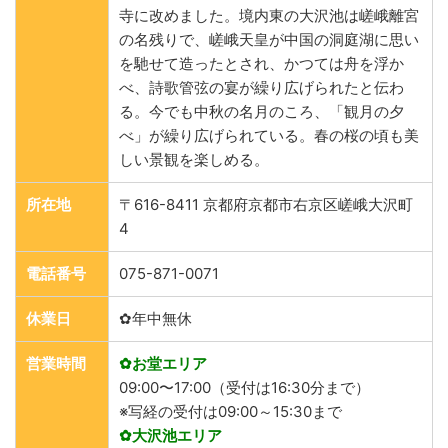
寺に改めました。境内東の大沢池は嵯峨離宮
の名残りで、嵯峨天皇が中国の洞庭湖に思い
を馳せて造ったとされ、かつては舟を浮か
べ、詩歌管弦の宴が繰り広げられたと伝わ
る。今でも中秋の名月のころ、「観月の夕
べ」が繰り広げられている。春の桜の頃も美
しい景観を楽しめる。
所在地
〒616-8411 京都府京都市右京区嵯峨大沢町
4
電話番号
075-871-0071
休業日
✿年中無休
営業時間
✿お堂エリア
09:00〜17:00（受付は16:30分まで）
※写経の受付は09:00～15:30まで
✿大沢池エリア