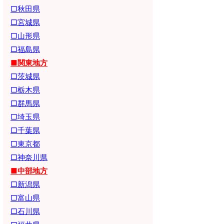
□秋田県
□宮城県
□山形県
□福島県
■関東地方
□茨城県
□栃木県
□群馬県
□埼玉県
□千葉県
□東京都
□神奈川県
■中部地方
□新潟県
□富山県
□石川県