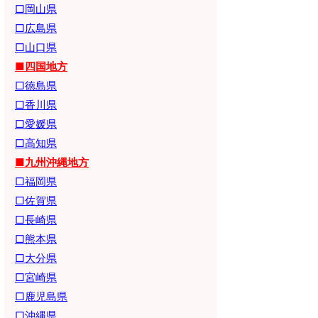
□岡山県
□広島県
□山口県
■四国地方
□徳島県
□香川県
□愛媛県
□高知県
■九州沖縄地方
□福岡県
□佐賀県
□長崎県
□熊本県
□大分県
□宮崎県
□鹿児島県
□沖縄県