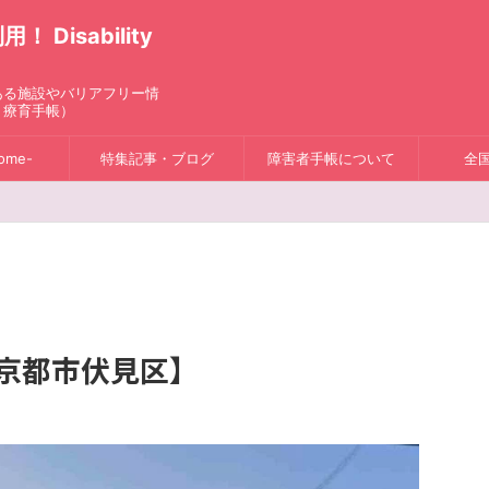
isability
ある施設やバリアフリー情
、療育手帳）
ome-
特集記事・ブログ
障害者手帳について
全
【京都市伏見区】