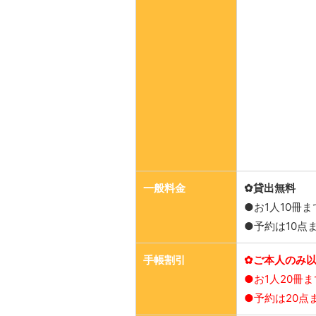
一般料金
✿貸出無料
●お1人10冊
●予約は10点
手帳割引
✿ご本人のみ
●お1人20冊
●予約は20点