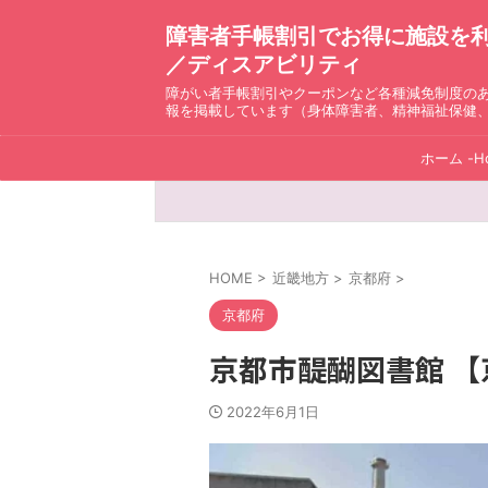
障害者手帳割引でお得に施設を利用！ D
／ディスアビリティ
障がい者手帳割引やクーポンなど各種減免制度の
報を掲載しています（身体障害者、精神福祉保健
ホーム -H
HOME
>
近畿地方
>
京都府
>
京都府
京都市醍醐図書館 
2022年6月1日