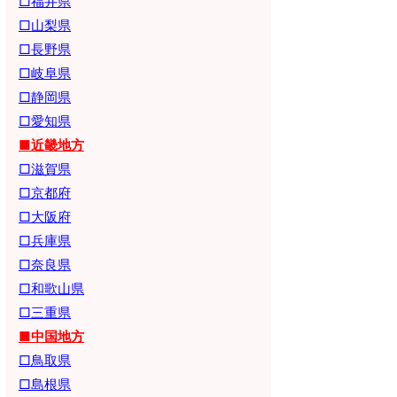
□福井県
□山梨県
□長野県
□岐阜県
□静岡県
□愛知県
■近畿地方
□滋賀県
□京都府
□大阪府
□兵庫県
□奈良県
□和歌山県
□三重県
■中国地方
□鳥取県
□島根県