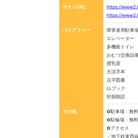
サイトURL
https://www2.
https://www2.
バリアフリー
障害者用駐車場
エレベーター
多機能トイレ
おむつ交換設
授乳室
大活字本
点字図書
LLブック
対面朗読
その他
✿駐車場：無料
✿駐輪場：無料
✿アクセス
・地下鉄東西