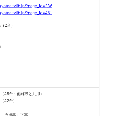
kyotocitylib.jp/?page_id=236
kyotocitylib.jp/?page_id=461
（2台）
備
（48台・他施設と共用）
（42台）
線「石田駅」下車