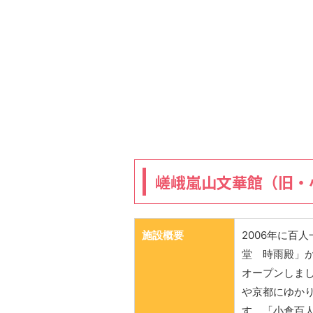
嵯峨嵐山文華館（旧・
施設概要
2006年に百
堂 時雨殿」
オープンしま
や京都にゆか
す。「小倉百