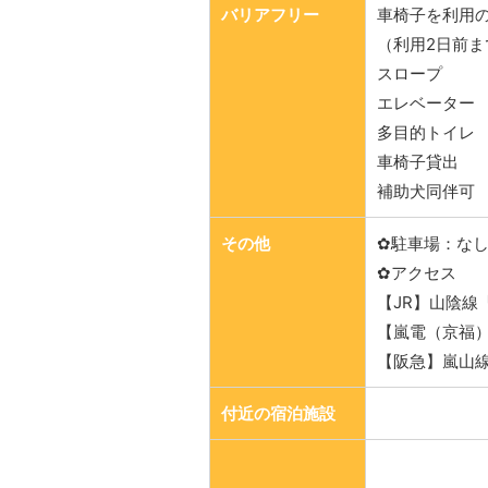
バリアフリー
車椅子を利用
（利用2日前ま
スロープ
エレベーター
多目的トイレ
車椅子貸出
補助犬同伴可
その他
✿駐車場：な
✿アクセス
【JR】山陰線
【嵐電（京福
【阪急】嵐山線
付近の宿泊施設