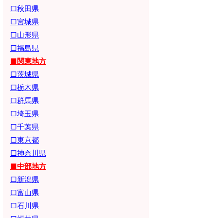
□秋田県
□宮城県
□山形県
□福島県
■関東地方
□茨城県
□栃木県
□群馬県
□埼玉県
□千葉県
□東京都
□神奈川県
■中部地方
□新潟県
□富山県
□石川県