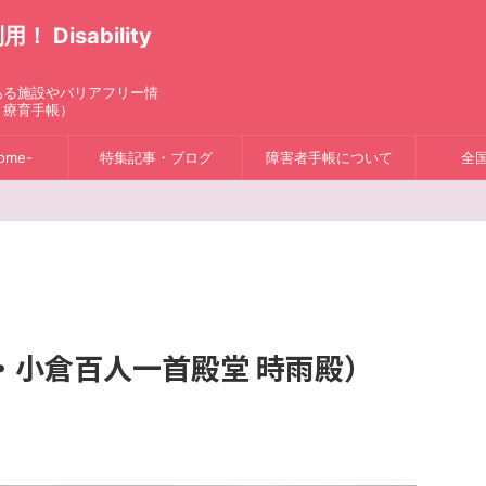
isability
ある施設やバリアフリー情
、療育手帳）
ome-
特集記事・ブログ
障害者手帳について
全
・小倉百人一首殿堂 時雨殿）