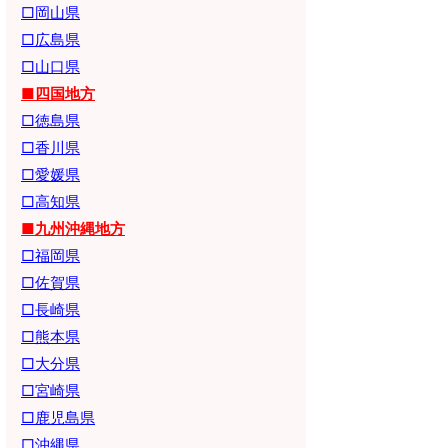
□岡山県
□広島県
□山口県
■四国地方
□徳島県
□香川県
□愛媛県
□高知県
■九州沖縄地方
□福岡県
□佐賀県
□長崎県
□熊本県
□大分県
□宮崎県
□鹿児島県
□沖縄県