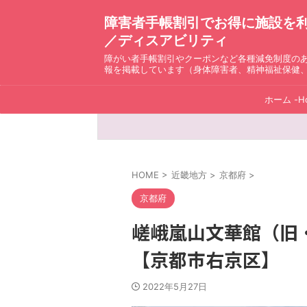
障害者手帳割引でお得に施設を利用！ D
／ディスアビリティ
障がい者手帳割引やクーポンなど各種減免制度の
報を掲載しています（身体障害者、精神福祉保健
ホーム -H
HOME
>
近畿地方
>
京都府
>
京都府
嵯峨嵐山文華館（旧
【京都市右京区】
2022年5月27日