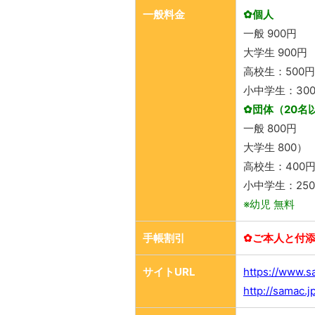
一般料金
✿個人
一般 900円
大学生 900円
高校生：500円
小中学生：30
✿団体（20名
一般 800円
大学生 800）
高校生：400
小中学生：25
※幼児 無料
手帳割引
✿ご本人と付添
サイトURL
https://www.s
http://samac.j