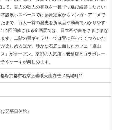
宅にて、百人の歌人の和歌を一種ずつ選び編纂したとい
。常設展示スペースでは藤原定家からマンガ・アニメで
るたまで、百人一首の歴史を所蔵品や動画でわかりやす
、年4回開催される企画展では、日本画や書をさまざまな
します。二階の畳ギャラリーでは畳に座ってくつろいだ
賞が楽しめるほか、静かな石庭に面したカフェ「嵐山
テラス」がオープン。京都の人気店・老舗店とコラボレー
ンチやケーキが楽しめます。
5 京都府京都市右京区嵯峨天龍寺芒ノ馬場町11
合は翌平日休館）