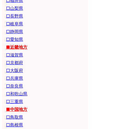
□福井県
□山梨県
□長野県
□岐阜県
□静岡県
□愛知県
■近畿地方
□滋賀県
□京都府
□大阪府
□兵庫県
□奈良県
□和歌山県
□三重県
■中国地方
□鳥取県
□島根県