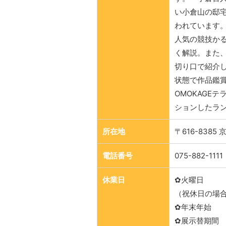
い小倉山の邸
われています
人気の競技か
く解説。また
切り口で紹介
状態で作品鑑
OMOKAGE
ションしたラ
所在地
〒616-838
電話番号
075-882-1111
休業日
✿火曜日
（祝休日の場
✿年末年始
✿展示替期間