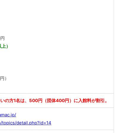
0円
以上）
円
0円）
いの方1名は、500円（団体400円）に入館料が割引。
amac.jp/
p/topics/detail.php?id=14