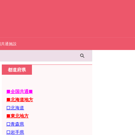
国共通施設
都道府県
■全国共通■
■北海道地方
□北海道
■東北地方
□青森県
□岩手県