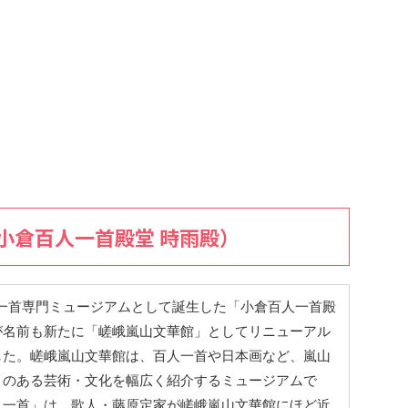
小倉百人一首殿堂 時雨殿）
人一首専門ミュージアムとして誕生した「小倉百人一首殿
が名前も新たに「嵯峨嵐山文華館」としてリニューアル
した。嵯峨嵐山文華館は、百人一首や日本画など、嵐山
りのある芸術・文化を幅広く紹介するミュージアムで
人一首」は、歌人・藤原定家が嵯峨嵐山文華館にほど近