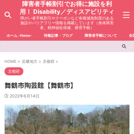
障害者手帳割引でお得に施設を利
用！ Disability／ディスアビリティ
障がい者手帳割引やクーポンなど各種減免制度のある
施設やバリアフリー情報を掲載しています（身体障害
者、精神福祉保健、療育手帳）
ホーム -Home-
特集記事・ブログ
障害者手帳について
全
HOME
>
近畿地方
>
京都府
>
京都府
舞鶴市陶芸館【舞鶴市】
2022年6月14日