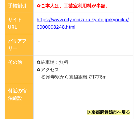
手帳割引
✿ご本人は、工芸室利用料が半額。
サイト
https://www.city.maizuru.kyoto.jp/kyouiku/
URL
0000008248.html
バリアフ
－
リー
その他
✿駐車場：無料
✿アクセス
・松尾寺駅から直線距離で1776m
付近の宿
泊施設
▷京都府舞鶴市へ戻る