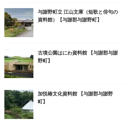
与謝野町立 江山文庫（短歌と俳句の
資料館）【与謝郡与謝野町】
古墳公園はにわ資料館 【与謝郡与謝
野町】
加悦椿文化資料館 【与謝郡与謝野
町】