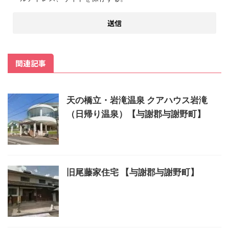
関連記事
天の橋立・岩滝温泉 クアハウス岩滝
（日帰り温泉）【与謝郡与謝野町】
旧尾藤家住宅 【与謝郡与謝野町】