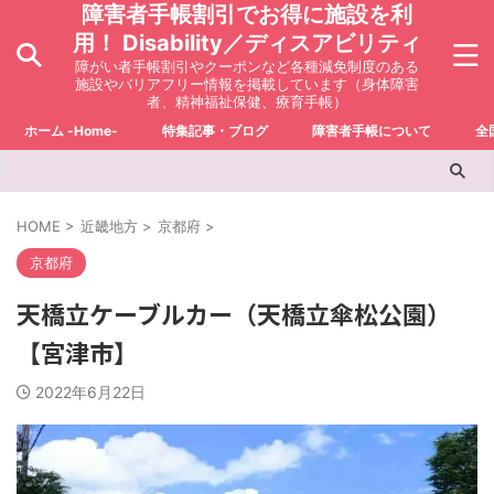
障害者手帳割引でお得に施設を利
用！ Disability／ディスアビリティ
障がい者手帳割引やクーポンなど各種減免制度のある
施設やバリアフリー情報を掲載しています（身体障害
者、精神福祉保健、療育手帳）
ホーム -Home-
特集記事・ブログ
障害者手帳について
全
HOME
>
近畿地方
>
京都府
>
京都府
天橋立ケーブルカー（天橋立傘松公園）
【宮津市】
2022年6月22日