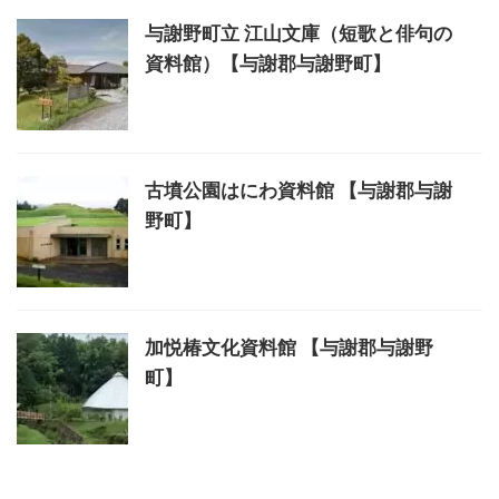
与謝野町立 江山文庫（短歌と俳句の
資料館）【与謝郡与謝野町】
古墳公園はにわ資料館 【与謝郡与謝
野町】
加悦椿文化資料館 【与謝郡与謝野
町】