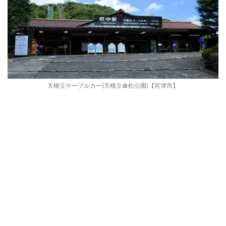
天橋立ケーブルカー(天橋立傘松公園)【宮津市】