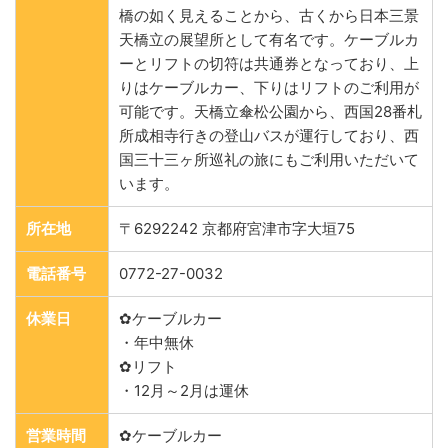
橋の如く見えることから、古くから日本三景
天橋立の展望所として有名です。ケーブルカ
ーとリフトの切符は共通券となっており、上
りはケーブルカー、下りはリフトのご利用が
可能です。天橋立傘松公園から、西国28番札
所成相寺行きの登山バスが運行しており、西
国三十三ヶ所巡礼の旅にもご利用いただいて
います。
所在地
〒6292242 京都府宮津市字大垣75
電話番号
0772-27-0032
休業日
✿ケーブルカー
・年中無休
✿リフト
・12月～2月は運休
営業時間
✿ケーブルカー