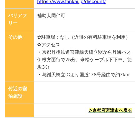
https://www.tankai.jp/discount/
バリアフ
補助犬同伴可
リー
その他
✿駐車場：なし（近隣の有料駐車場を利用）
✿アクセス
・京都丹後鉄道宮津線天橋立駅から丹海バス
伊根方面行で25分、傘松ケーブル下下車、徒
歩3分
・与謝天橋立ICより国道178号経由で約7km
付近の宿
泊施設
▷京都府宮津市へ戻る