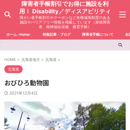
障害者手帳割引でお得に施設を利
用！ Disability／ディスアビリティ
障がい者手帳割引やクーポンなど各種減免制度のある
施設やバリアフリー情報を掲載しています（身体障害
者、精神福祉保健、療育手帳）
ホーム -Home-
特集記事・ブログ
障害者手帳について
全
HOME
>
北海道地方
>
北海道
>
北海道
おびひろ動物園
2021年12月4日