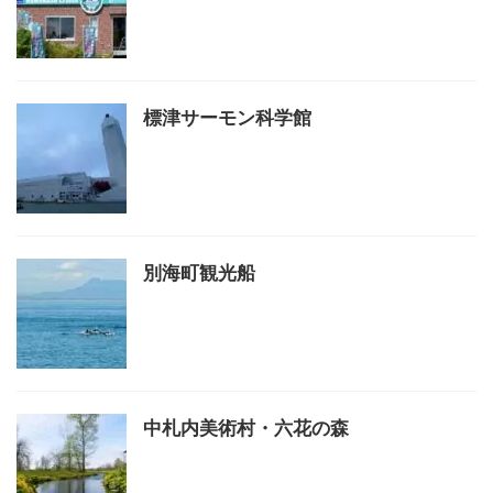
標津サーモン科学館
別海町観光船
中札内美術村・六花の森