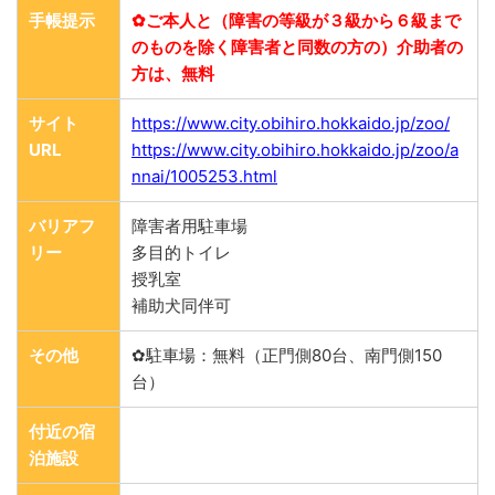
手帳提示
✿ご本人と（障害の等級が３級から６級まで
のものを除く障害者と同数の方の）介助者の
方は、無料
サイト
https://www.city.obihiro.hokkaido.jp/zoo/
URL
https://www.city.obihiro.hokkaido.jp/zoo/a
nnai/1005253.html
バリアフ
障害者用駐車場
リー
多目的トイレ
授乳室
補助犬同伴可
その他
✿駐車場：無料（正門側80台、南門側150
台）
付近の宿
泊施設