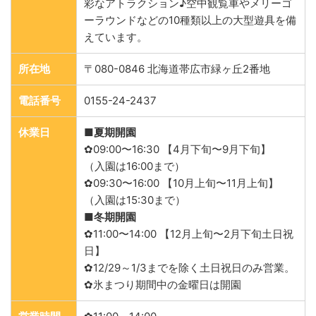
彩なアトラクション♪空中観覧車やメリーゴ
ーラウンドなどの10種類以上の大型遊具を備
えています。
所在地
〒080-0846 北海道帯広市緑ヶ丘2番地
電話番号
0155-24-2437
休業日
■夏期開園
✿09:00〜16:30 【4月下旬〜9月下旬】
（入園は16:00まで）
✿09:30〜16:00 【10月上旬〜11月上旬】
（入園は15:30まで）
■冬期開園
✿11:00〜14:00 【12月上旬〜2月下旬土日祝
日】
✿12/29～1/3までを除く土日祝日のみ営業。
✿氷まつり期間中の金曜日は開園