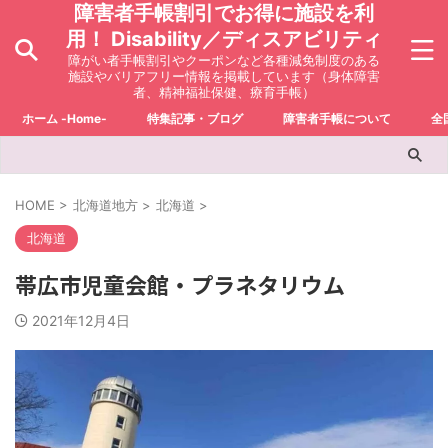
障害者手帳割引でお得に施設を利
用！ Disability／ディスアビリティ
障がい者手帳割引やクーポンなど各種減免制度のある
施設やバリアフリー情報を掲載しています（身体障害
者、精神福祉保健、療育手帳）
ホーム -Home-
特集記事・ブログ
障害者手帳について
全
HOME
>
北海道地方
>
北海道
>
北海道
帯広市児童会館・プラネタリウム
2021年12月4日