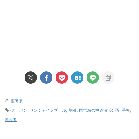
-
福岡県
-
クーポン
,
サンシャインプール
,
割引
,
国営海の中道海浜公園
,
手帳
,
障害者