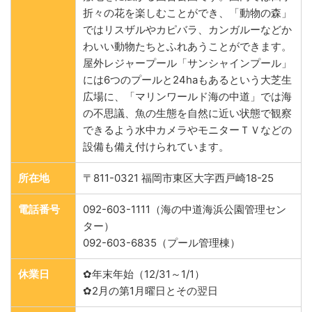
折々の花を楽しむことができ、「動物の森」
ではリスザルやカピバラ、カンガルーなどか
わいい動物たちとふれあうことができます。
屋外レジャープール「サンシャインプール」
には6つのプールと24haもあるという大芝生
広場に、「マリンワールド海の中道」では海
の不思議、魚の生態を自然に近い状態で観察
できるよう水中カメラやモニターＴＶなどの
設備も備え付けられています。
所在地
〒811-0321 福岡市東区大字西戸崎18-25
電話番号
092-603-1111（海の中道海浜公園管理セン
ター）
092-603-6835（プール管理棟）
休業日
✿年末年始（12/31～1/1）
✿2月の第1月曜日とその翌日