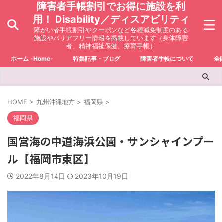
障害者手帳割引でお得に施設を利
用！ Disability／ディスアビリティ
障がい者手帳割引やクーポンなど各種減免制度のある
施設やバリアフリー情報を掲載しています（身体障害
者、精神福祉保健、療育手帳）
ホーム -Home-
特集記事・ブログ
障害者手帳について
全
HOME
>
九州沖縄地方
>
福岡県
>
福岡県
国営海の中道海浜公園・サンシャインプー
ル【福岡市東区】
2022年8月14日
2023年10月19日