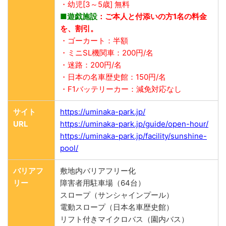
・幼児[3～5歳] 無料
■遊戯施設
：ご本人と付添いの方1名の料金
を、割引。
・ゴーカート：半額
・ミニSL機関車：200円/名
・迷路：200円/名
・日本の名車歴史館：150円/名
・F1バッテリーカー：減免対応なし
サイト
https://uminaka-park.jp/
URL
https://uminaka-park.jp/guide/open-hour/
https://uminaka-park.jp/facility/sunshine-
pool/
バリアフ
敷地内バリアフリー化
リー
障害者用駐車場（64台）
スロープ（サンシャインプール）
電動スロープ（日本名車歴史館）
リフト付きマイクロバス（園内バス）