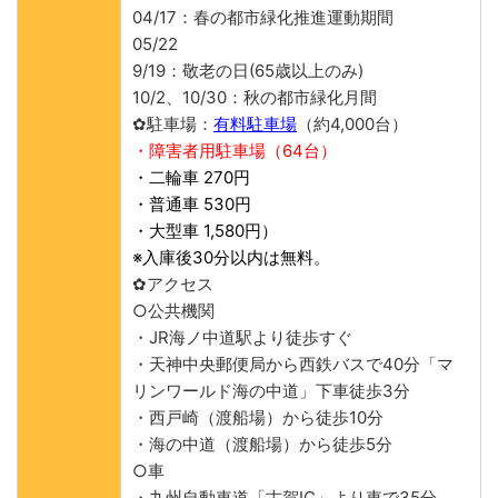
04/17：春の都市緑化推進運動期間
05/22
9/19：敬老の日(65歳以上のみ)
10/2、10/30：秋の都市緑化月間
✿駐車場：
有料駐車場
（約4,000台）
・障害者用駐車場（64台）
・二輪車 270円
・普通車 530円
・大型車 1,580円）
※入庫後30分以内は無料。
✿アクセス
○公共機関
・JR海ノ中道駅より徒歩すぐ
・天神中央郵便局から西鉄バスで40分「マ
リンワールド海の中道」下車徒歩3分
・西戸崎（渡船場）から徒歩10分
・海の中道（渡船場）から徒歩5分
○車
・九州自動車道「古賀IC」より車で35分