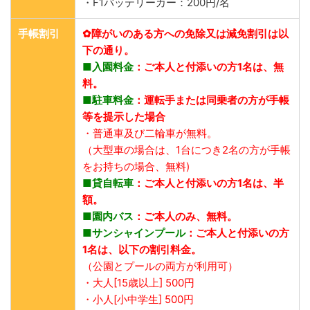
・F1バッテリーカー：200円/名
手帳割引
✿障がいのある方への免除又は減免割引は以
下の通り。
■入園料金
：ご本人と付添いの方1名は、無
料。
■駐車料金
：運転手または同乗者の方が手帳
等を提示した場合
・普通車及び二輪車が無料。
（大型車の場合は、1台につき2名の方が手帳
をお持ちの場合、無料)
■貸自転車
：ご本人と付添いの方1名は、半
額。
■園内バス
：ご本人のみ、無料。
■サンシャインプール
：ご本人と付添いの方
1名は、以下の割引料金。
（公園とプールの両方が利用可）
・大人[15歳以上] 500円
・小人[小中学生] 500円