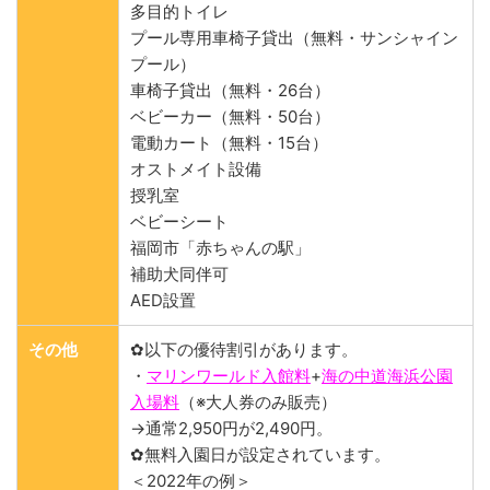
多目的トイレ
プール専用車椅子貸出（無料・サンシャイン
プール）
車椅子貸出（無料・26台）
ベビーカー（無料・50台）
電動カート（無料・15台）
オストメイト設備
授乳室
ベビーシート
福岡市「赤ちゃんの駅」
補助犬同伴可
AED設置
その他
✿以下の優待割引があります。
・
マリンワールド入館料
+
海の中道海浜公園
入場料
（※大人券のみ販売）
→通常2,950円が2,490円。
✿無料入園日が設定されています。
＜2022年の例＞