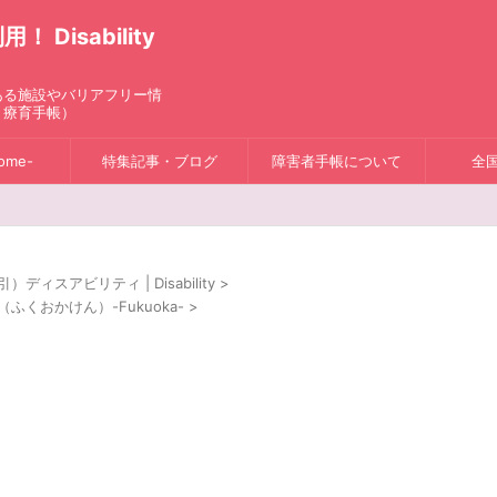
isability
ある施設やバリアフリー情
、療育手帳）
ome-
特集記事・ブログ
障害者手帳について
全
スアビリティ | Disability
>
ふくおかけん）-Fukuoka-
>