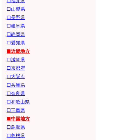
□福井県
□山梨県
□長野県
□岐阜県
□静岡県
□愛知県
■近畿地方
□滋賀県
□京都府
□大阪府
□兵庫県
□奈良県
□和歌山県
□三重県
■中国地方
□鳥取県
□島根県