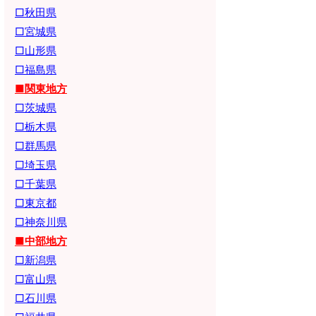
□秋田県
□宮城県
□山形県
□福島県
■関東地方
□茨城県
□栃木県
□群馬県
□埼玉県
□千葉県
□東京都
□神奈川県
■中部地方
□新潟県
□富山県
□石川県