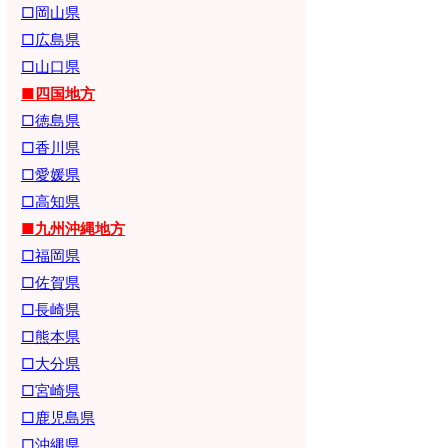
□岡山県
□広島県
□山口県
■四国地方
□徳島県
□香川県
□愛媛県
□高知県
■九州沖縄地方
□福岡県
□佐賀県
□長崎県
□熊本県
□大分県
□宮崎県
□鹿児島県
□沖縄県