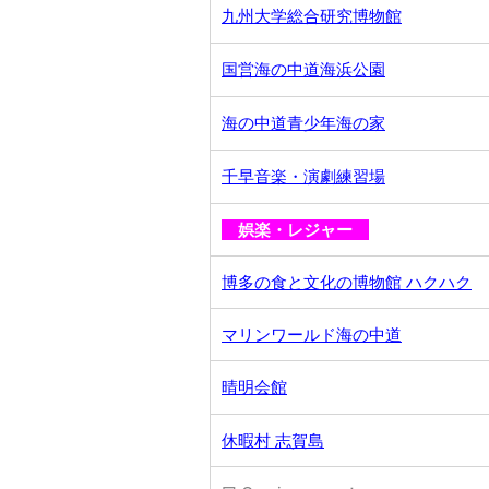
九州大学総合研究博物館
国営海の中道海浜公園
海の中道青少年海の家
千早音楽・演劇練習場
娯楽・レジャー
博多の食と文化の博物館 ハクハク
マリンワールド海の中道
晴明会館
休暇村 志賀島