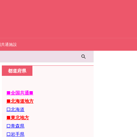
国共通施設
都道府県
■全国共通■
■北海道地方
□北海道
■東北地方
□青森県
□岩手県