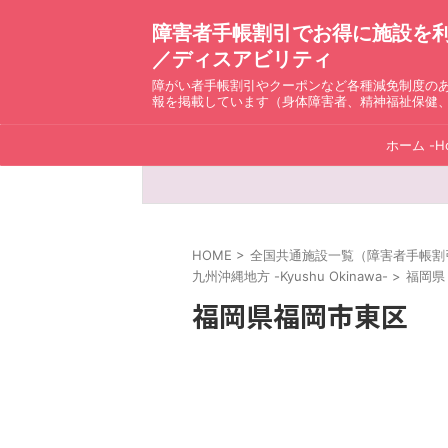
障害者手帳割引でお得に施設を利用！ D
／ディスアビリティ
障がい者手帳割引やクーポンなど各種減免制度の
報を掲載しています（身体障害者、精神福祉保健
ホーム -H
HOME
>
全国共通施設一覧（障害者手帳割引）ディ
九州沖縄地方 -Kyushu Okinawa-
>
福岡県（
福岡県福岡市東区