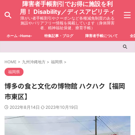
障害者手帳割引でお得に施設を利
用！ Disability／ディスアビリティ
障がい者手帳割引やクーポンなど各種減免制度のある
施設やバリアフリー情報を掲載しています（身体障害
者、精神福祉保健、療育手帳）
ホーム -Home-
特集記事・ブログ
障害者手帳について
全
HOME
>
九州沖縄地方
>
福岡県
>
福岡県
博多の食と文化の博物館 ハクハク【福岡
市東区】
2022年8月14日
2023年10月19日