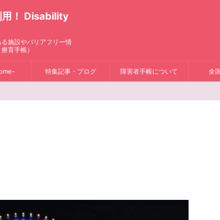
isability
ある施設やバリアフリー情
、療育手帳）
ome-
特集記事・ブログ
障害者手帳について
全