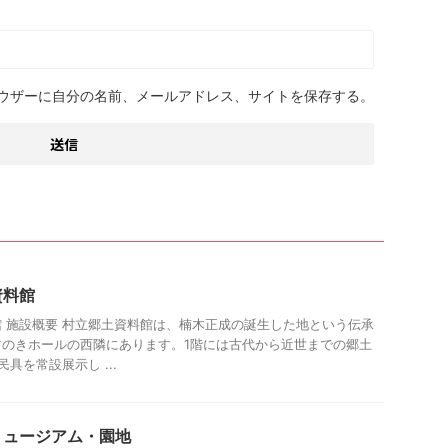
ウザーに自分の名前、メールアドレス、サイトを保存する。
資料館
 施設概要 村立郷土資料館は、楠木正成の誕生した地という伝承
すのきホールの西隣にあります。1階には古代から近世までの郷土
具を常設展示し ...
ミュージアム・園地