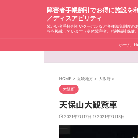
障害者手帳割引でお得に施設を利用！ D
／ディスアビリティ
障がい者手帳割引やクーポンなど各種減免制度の
報を掲載しています（身体障害者、精神福祉保健
ホーム -H
HOME
>
近畿地方
>
大阪府
>
大阪府
天保山大観覧車
2021年7月17日
2021年7月18日