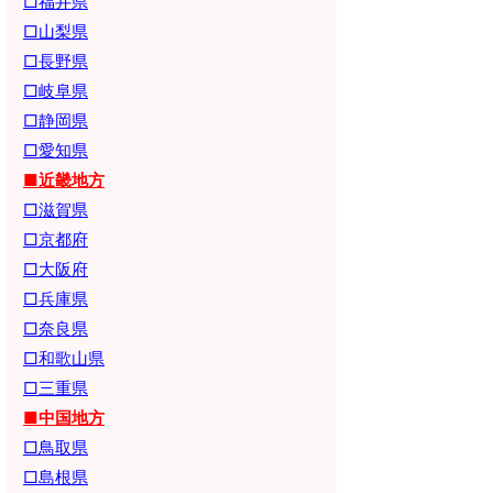
□福井県
□山梨県
□長野県
□岐阜県
□静岡県
□愛知県
■近畿地方
□滋賀県
□京都府
□大阪府
□兵庫県
□奈良県
□和歌山県
□三重県
■中国地方
□鳥取県
□島根県