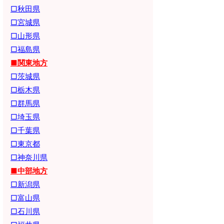
□秋田県
□宮城県
□山形県
□福島県
■関東地方
□茨城県
□栃木県
□群馬県
□埼玉県
□千葉県
□東京都
□神奈川県
■中部地方
□新潟県
□富山県
□石川県