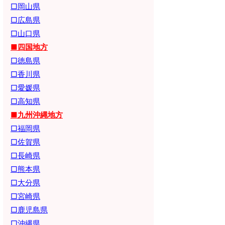
□岡山県
□広島県
□山口県
■四国地方
□徳島県
□香川県
□愛媛県
□高知県
■九州沖縄地方
□福岡県
□佐賀県
□長崎県
□熊本県
□大分県
□宮崎県
□鹿児島県
□沖縄県