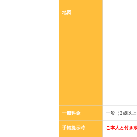
地図
一般料金
一般（3歳以上
手帳提示時
ご本人と付き添