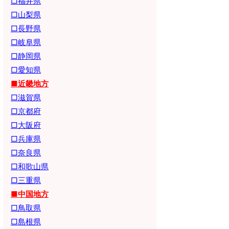
□福井県
□山梨県
□長野県
□岐阜県
□静岡県
□愛知県
■近畿地方
□滋賀県
□京都府
□大阪府
□兵庫県
□奈良県
□和歌山県
□三重県
■中国地方
□鳥取県
□島根県