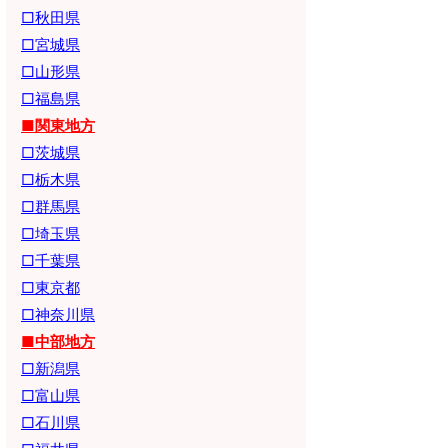
□秋田県
□宮城県
□山形県
□福島県
■関東地方
□茨城県
□栃木県
□群馬県
□埼玉県
□千葉県
□東京都
□神奈川県
■中部地方
□新潟県
□富山県
□石川県