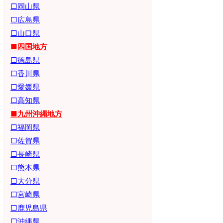
□岡山県
□広島県
□山口県
■四国地方
□徳島県
□香川県
□愛媛県
□高知県
■九州沖縄地方
□福岡県
□佐賀県
□長崎県
□熊本県
□大分県
□宮崎県
□鹿児島県
□沖縄県