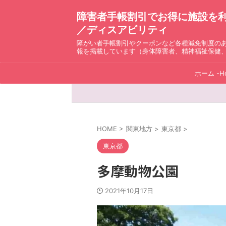
障害者手帳割引でお得に施設を利用！ D
／ディスアビリティ
障がい者手帳割引やクーポンなど各種減免制度の
報を掲載しています（身体障害者、精神福祉保健
ホーム -H
HOME
>
関東地方
>
東京都
>
東京都
多摩動物公園
2021年10月17日