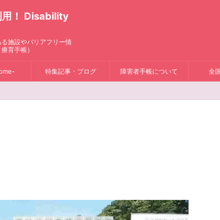
isability
ある施設やバリアフリー情
、療育手帳）
ome-
特集記事・ブログ
障害者手帳について
全