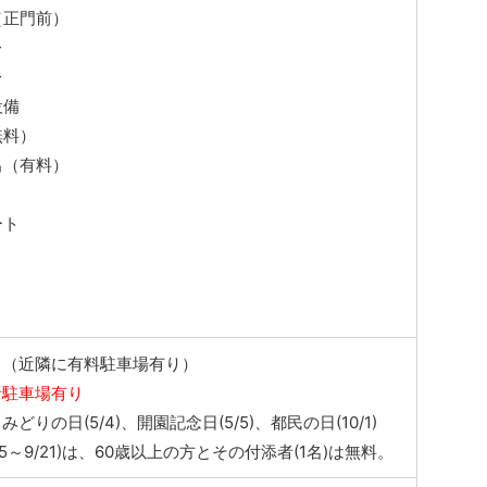
（正門前）
レ
レ
設備
無料）
出（有料）
ート
し（近隣に有料駐車場有り）
者駐車場有り
どりの日(5/4)、開園記念日(5/5)、都民の日(10/1)
15～9/21)は、60歳以上の方とその付添者(1名)は無料。