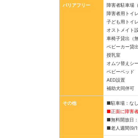
バリアフリー
障害者駐車場
障害者用トイ
子ども用トイ
オストメイト
車椅子貸出（
ベビーカー貸
授乳室
オムツ替えシ
ベビーベッド
AED設置
補助犬同伴可
その他
■駐車場：な
■正面に障害
■無料開放日：み
■老人週間(9/