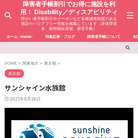
障害者手帳割引でお得に施設を利
用！ Disability／ディスアビリティ
障がい者手帳割引やクーポンなど各種減免制度のある
施設やバリアフリー情報を掲載しています（身体障害
者、精神福祉保健、療育手帳）
ホーム -Home-
特集記事・ブログ
障害者手帳について
全
HOME
>
関東地方
>
東京都
>
東京都
サンシャイン水族館
2021年9月28日