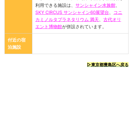
利用できる施設は、
サンシャイン水族館
、
SKY CIRCUS サンシャイン60展望台
、
コニ
カミノルタプラネタリウム 満天
、
古代オリ
エント博物館
が併設されています。
付近の宿
泊施設
▷東京都豊島区へ戻る