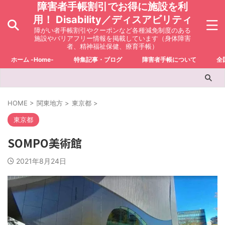
障害者手帳割引でお得に施設を利
用！ Disability／ディスアビリティ
障がい者手帳割引やクーポンなど各種減免制度のある
施設やバリアフリー情報を掲載しています（身体障害
者、精神福祉保健、療育手帳）
ホーム -Home-
特集記事・ブログ
障害者手帳について
全
HOME
>
関東地方
>
東京都
>
東京都
SOMPO美術館
2021年8月24日