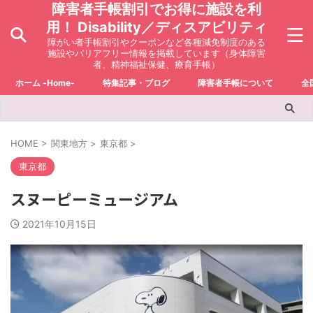
障害者手帳割引でお得に施設を利
用！ Disability／ディスアビリティ
障がい者手帳割引やクーポンなど各種減免制度のある
施設やバリアフリー情報を掲載しています（身体障害
者、精神福祉保健、療育手帳）
ホーム -Home-
特集記事・ブログ
障害者手帳について
全
HOME
>
関東地方
>
東京都
>
東京都
スヌーピーミュージアム
2021年10月15日