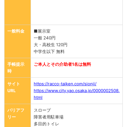
一般料金
■展示室
一般 240円
大・高校生 120円
中学生以下 無料
手帳提示
ご本人とその介助者1名は無料
時
サイト
https://racco-taiken.com/sionji/
URL
https://www.city.yao.osaka.jp/0000002508.
html
バリアフ
スロープ
リー
障害者用駐車場
多目的トイレ