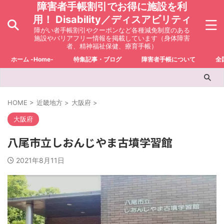
障害者手帳割引でお得に施設を利
用！ Disability／ディスアビリティ
障がい者手帳割引やクーポンなど各種減免制度のある
施設やバリアフリー情報を掲載しています（身体障害
者、精神福祉保健、療育手帳）
ホーム -Home-
特集記事・ブログ
障害者手帳について
全
HOME
>
近畿地方
>
大阪府
>
大阪府
八尾市立しおんじやま古墳学習館
2021年8月11日