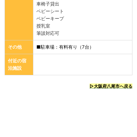
車椅子貸出
ベビーシート
ベビーキープ
授乳室
筆談対応可
その他
■駐車場：有料有り（7台）
付近の宿
泊施設
▷大阪府八尾市
へ戻る