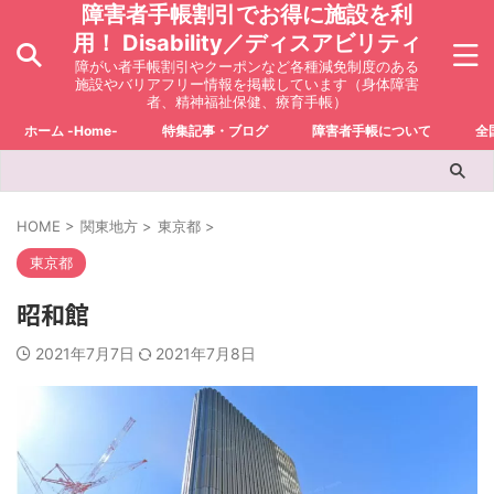
障害者手帳割引でお得に施設を利
用！ Disability／ディスアビリティ
障がい者手帳割引やクーポンなど各種減免制度のある
施設やバリアフリー情報を掲載しています（身体障害
者、精神福祉保健、療育手帳）
ホーム -Home-
特集記事・ブログ
障害者手帳について
全
HOME
>
関東地方
>
東京都
>
東京都
昭和館
2021年7月7日
2021年7月8日