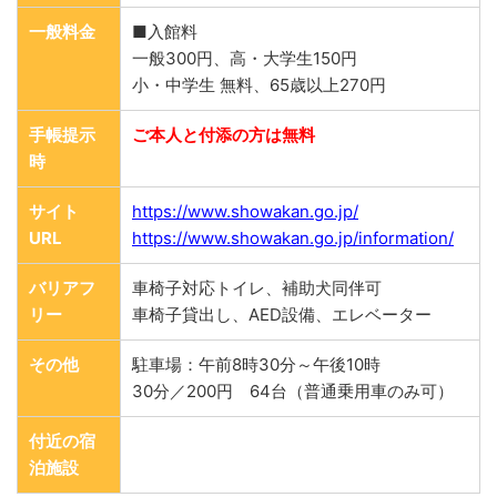
一般料金
■入館料
一般300円、高・大学生150円
小・中学生 無料、65歳以上270円
手帳提示
ご本人と付添の方は無料
時
サイト
https://www.showakan.go.jp/
URL
https://www.showakan.go.jp/information/
バリアフ
車椅子対応トイレ、補助犬同伴可
リー
車椅子貸出し、AED設備、エレベーター
その他
駐車場：午前8時30分～午後10時
30分／200円 64台（普通乗用車のみ可）
付近の宿
泊施設