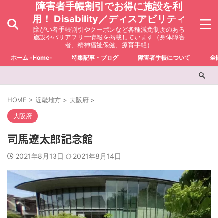
障害者手帳割引でお得に施設を利
用！ Disability／ディスアビリティ
障がい者手帳割引やクーポンなど各種減免制度のある
施設やバリアフリー情報を掲載しています（身体障害
者、精神福祉保健、療育手帳）
ホーム -Home-
特集記事・ブログ
障害者手帳について
全
HOME
>
近畿地方
>
大阪府
>
大阪府
司馬遼太郎記念館
2021年8月13日
2021年8月14日