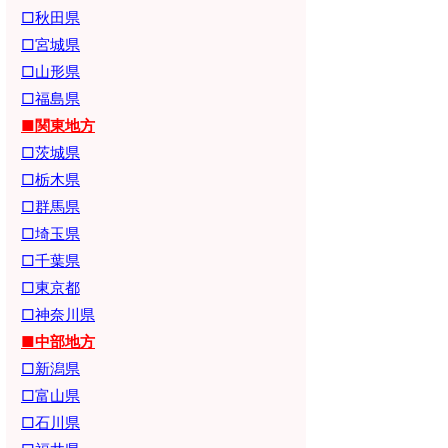
□秋田県
□宮城県
□山形県
□福島県
■関東地方
□茨城県
□栃木県
□群馬県
□埼玉県
□千葉県
□東京都
□神奈川県
■中部地方
□新潟県
□富山県
□石川県