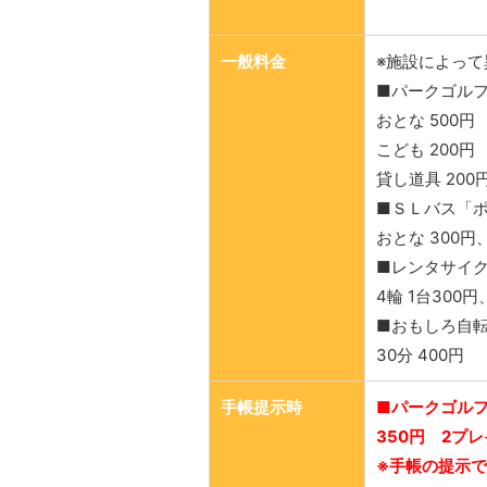
一般料金
※施設によって
■パークゴルフ
おとな 500円
こども 200円
貸し道具 200
■ＳＬバス「
おとな 300円
■レンタサイ
4輪 1台300円
■おもしろ自
30分 400円
手帳提示時
■パークゴル
350円 2プレ
※手帳の提示