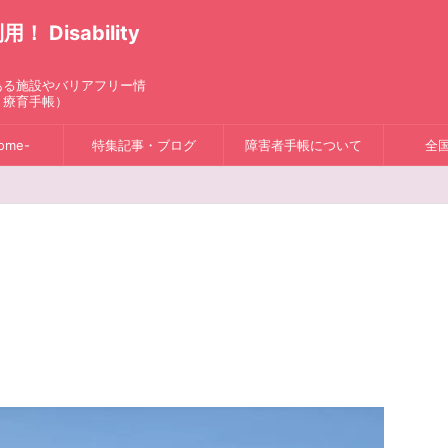
isability
ある施設やバリアフリー情
、療育手帳）
ome-
特集記事・ブログ
障害者手帳について
全