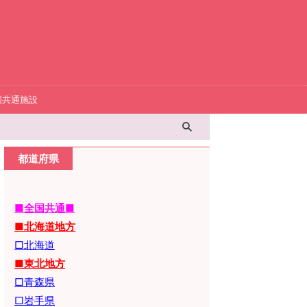
国共通施設
都道府県
■全国共通■
■北海道地方
□北海道
■東北地方
□青森県
□岩手県