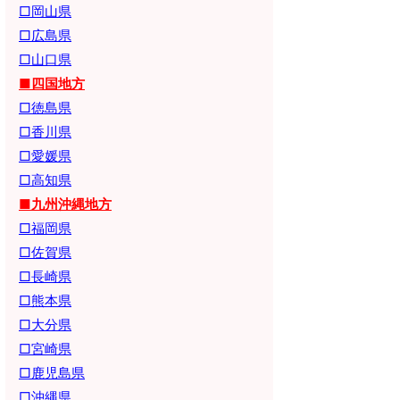
□岡山県
□広島県
□山口県
■四国地方
□徳島県
□香川県
□愛媛県
□高知県
■九州沖縄地方
□福岡県
□佐賀県
□長崎県
□熊本県
□大分県
□宮崎県
□鹿児島県
□沖縄県