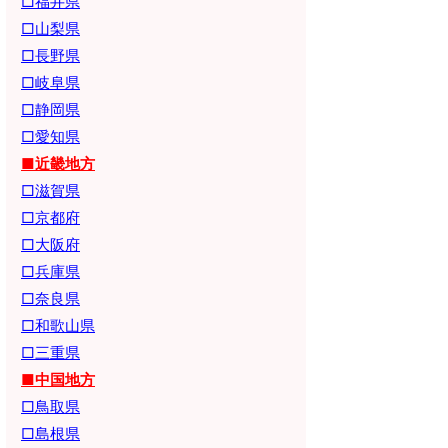
□福井県
□山梨県
□長野県
□岐阜県
□静岡県
□愛知県
■近畿地方
□滋賀県
□京都府
□大阪府
□兵庫県
□奈良県
□和歌山県
□三重県
■中国地方
□鳥取県
□島根県