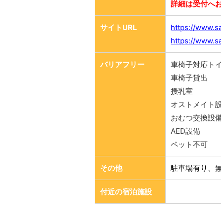
詳細は受付へ
サイトURL
https://www.s
https://www.s
バリアフリー
車椅子対応ト
車椅子貸出
授乳室
オストメイト
おむつ交換設
AED設備
ペット不可
その他
駐車場有り、
付近の宿泊施設