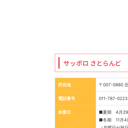
サッポロ さとらんど
所在地
〒007-088
電話番号
011-787-0223
休業日
■夏期 4月2
■冬期 11月
（月曜日が祝