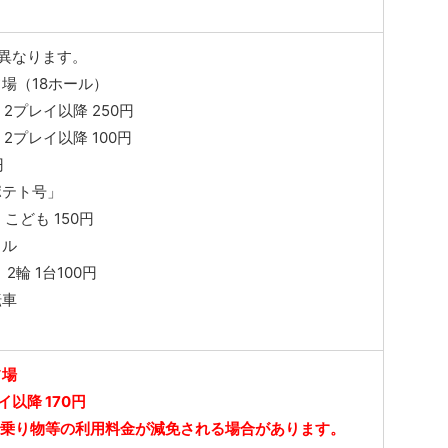
異なります。
場（18ホール）
 2プレイ以降 250円
 2プレイ以降 100円
円
ポテト号」
、こども 150円
クル
、2輪 1台100円
転車
フ場
イ以降 170円
で乗り物等の利用料金が減免される場合があります。