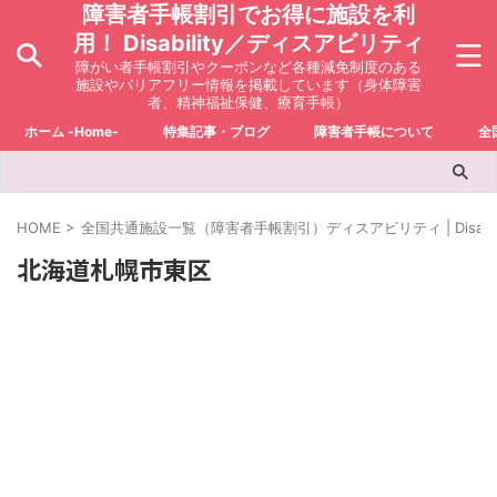
障害者手帳割引でお得に施設を利
用！ Disability／ディスアビリティ
障がい者手帳割引やクーポンなど各種減免制度のある
施設やバリアフリー情報を掲載しています（身体障害
者、精神福祉保健、療育手帳）
ホーム -Home-
特集記事・ブログ
障害者手帳について
全
HOME
>
全国共通施設一覧（障害者手帳割引）ディスアビリティ | Disabili
北海道札幌市東区