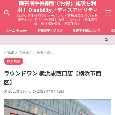
障害者手帳割引でお得に施設を利
用！ Disability／ディスアビリティ
障がい者手帳割引やクーポンなど各種減免制度のある
施設やバリアフリー情報を掲載しています（身体障害
者、精神福祉保健、療育手帳）
ホーム -Home-
特集記事・ブログ
障害者手帳について
全
HOME
>
関東地方
>
神奈川県
>
神奈川県
ラウンドワン 横浜駅西口店【横浜市西
区】
2022年9月7日
2023年10月19日