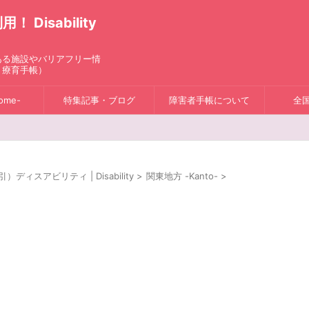
isability
ある施設やバリアフリー情
、療育手帳）
ome-
特集記事・ブログ
障害者手帳について
全
スアビリティ | Disability
>
関東地方 -Kanto-
>