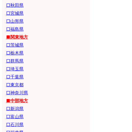
□秋田県
□宮城県
□山形県
□福島県
■関東地方
□茨城県
□栃木県
□群馬県
□埼玉県
□千葉県
□東京都
□神奈川県
■中部地方
□新潟県
□富山県
□石川県