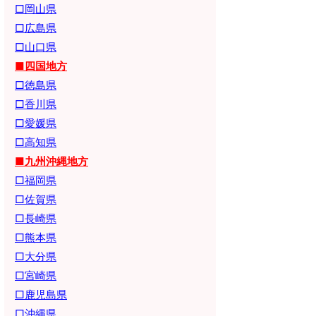
□岡山県
□広島県
□山口県
■四国地方
□徳島県
□香川県
□愛媛県
□高知県
■九州沖縄地方
□福岡県
□佐賀県
□長崎県
□熊本県
□大分県
□宮崎県
□鹿児島県
□沖縄県