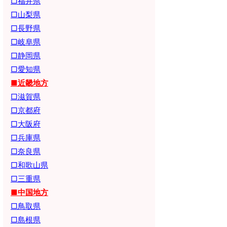
□福井県
□山梨県
□長野県
□岐阜県
□静岡県
□愛知県
■近畿地方
□滋賀県
□京都府
□大阪府
□兵庫県
□奈良県
□和歌山県
□三重県
■中国地方
□鳥取県
□島根県