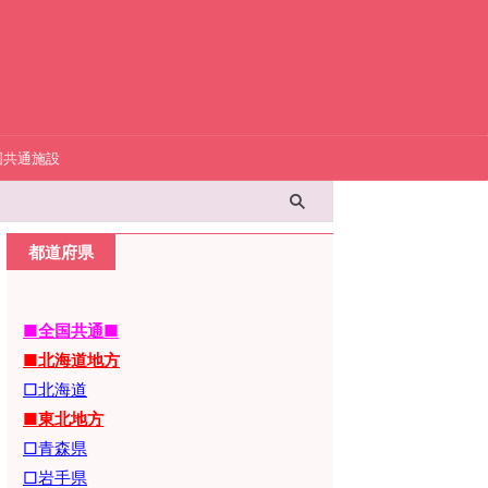
国共通施設
都道府県
■全国共通■
■北海道地方
□北海道
■東北地方
□青森県
□岩手県