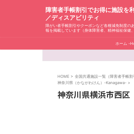
障害者手帳割引でお得に施設を利用！ D
／ディスアビリティ
障がい者手帳割引やクーポンなど各種減免制度の
報を掲載しています（身体障害者、精神福祉保健
ホーム -H
HOME
>
全国共通施設一覧（障害者手帳割引）ディ
神奈川県（かながわけん）-Kanagawa-
>
神奈川県横浜市西区