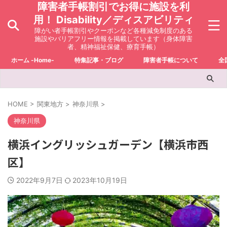
障害者手帳割引でお得に施設を利
用！ Disability／ディスアビリティ
障がい者手帳割引やクーポンなど各種減免制度のある
施設やバリアフリー情報を掲載しています（身体障害
者、精神福祉保健、療育手帳）
ホーム -Home-
特集記事・ブログ
障害者手帳について
全
HOME
>
関東地方
>
神奈川県
>
神奈川県
横浜イングリッシュガーデン【横浜市西
区】
2022年9月7日
2023年10月19日