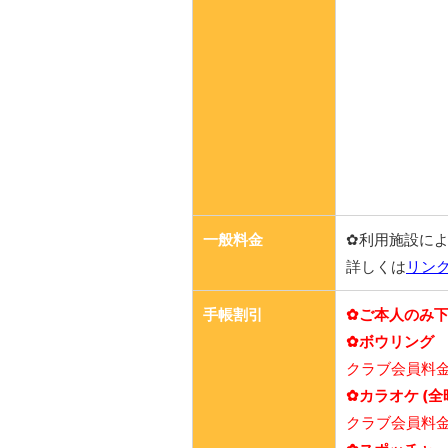
一般料金
✿利用施設に
詳しくは
リン
手帳割引
✿ご本人のみ
✿ボウリング
クラブ会員料
✿カラオケ (
クラブ会員料