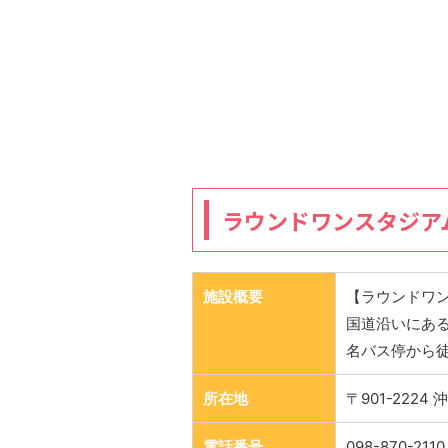
ラウンドワンスタジア
施設概要
【ラウンドワ
国道沿いにあ
名バス停から徒
所在地
〒901-222
電話番号
098-870-2110