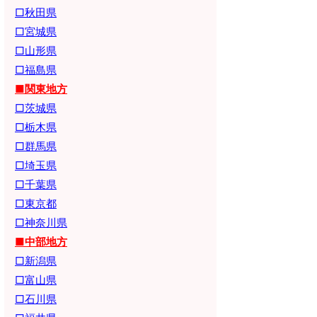
□秋田県
□宮城県
□山形県
□福島県
■関東地方
□茨城県
□栃木県
□群馬県
□埼玉県
□千葉県
□東京都
□神奈川県
■中部地方
□新潟県
□富山県
□石川県