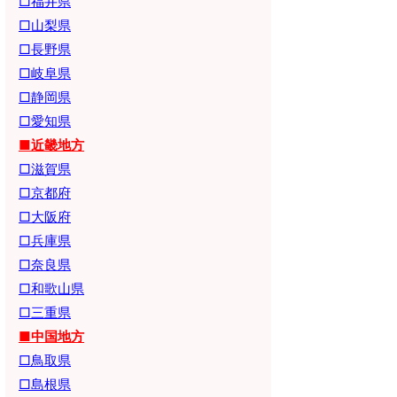
□福井県
□山梨県
□長野県
□岐阜県
□静岡県
□愛知県
■近畿地方
□滋賀県
□京都府
□大阪府
□兵庫県
□奈良県
□和歌山県
□三重県
■中国地方
□鳥取県
□島根県