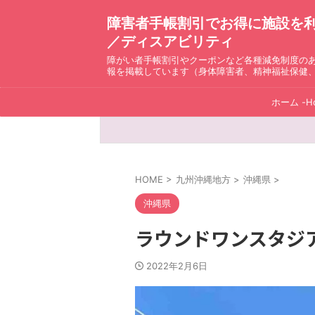
障害者手帳割引でお得に施設を利用！ D
／ディスアビリティ
障がい者手帳割引やクーポンなど各種減免制度の
報を掲載しています（身体障害者、精神福祉保健
ホーム -H
HOME
>
九州沖縄地方
>
沖縄県
>
沖縄県
ラウンドワンスタジ
2022年2月6日