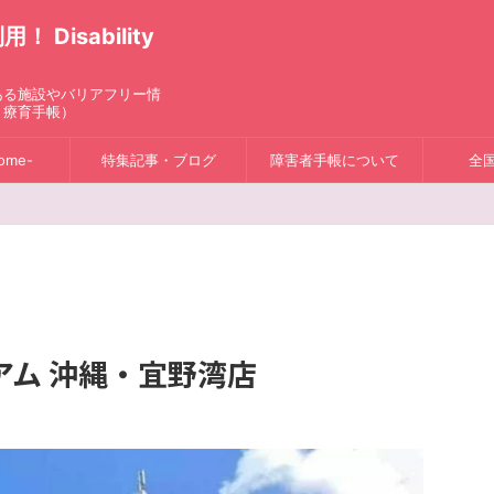
isability
ある施設やバリアフリー情
、療育手帳）
ome-
特集記事・ブログ
障害者手帳について
全
アム 沖縄・宜野湾店