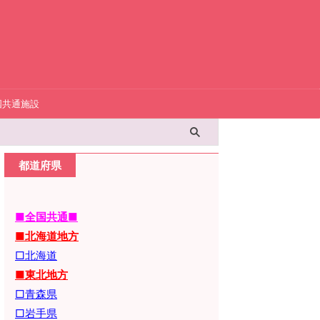
国共通施設
都道府県
■全国共通■
■北海道地方
□北海道
■東北地方
□青森県
□岩手県