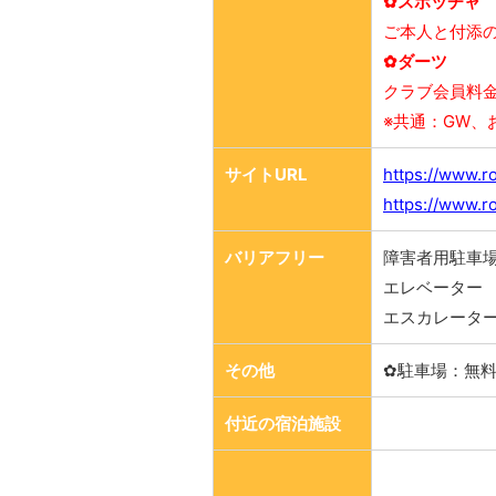
✿スポッチャ
ご本人と付添
✿ダーツ
クラブ会員料
※共通：GW
サイトURL
https://www.r
https://www.r
バリアフリー
障害者用駐車場
エレベーター
エスカレータ
その他
✿駐車場：無料
付近の宿泊施設