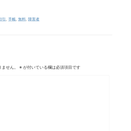
割引
,
手帳
,
無料
,
障害者
りません。
※
が付いている欄は必須項目です