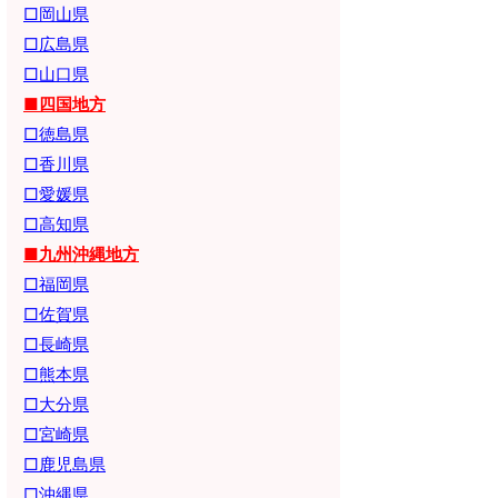
□岡山県
□広島県
□山口県
■四国地方
□徳島県
□香川県
□愛媛県
□高知県
■九州沖縄地方
□福岡県
□佐賀県
□長崎県
□熊本県
□大分県
□宮崎県
□鹿児島県
□沖縄県