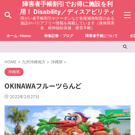
障害者手帳割引でお得に施設を利
用！ Disability／ディスアビリティ
障がい者手帳割引やクーポンなど各種減免制度のある
施設やバリアフリー情報を掲載しています（身体障害
者、精神福祉保健、療育手帳）
ホーム -Home-
特集記事・ブログ
障害者手帳について
全
HOME
>
九州沖縄地方
>
沖縄県
>
沖縄県
OKINAWAフルーツらんど
2022年2月27日