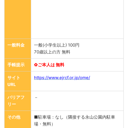
一般料金
一般(小学生以上) 100円
70歳以上の方 無料
手帳提示
✿ご本人は 無料
サイト
https://www.ejrcf.or.jp/ome/
URL
バリアフ
－
リー
その他
■駐車場：なし（隣接する永山公園内駐車
場・無料）