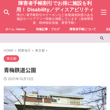
障害者手帳割引でお得に施設を利
用！ Disability／ディスアビリティ
障がい者手帳割引やクーポンなど各種減免制度のある
施設やバリアフリー情報を掲載しています（身体障害
者、精神福祉保健、療育手帳）
ホーム -Home-
特集記事・ブログ
障害者手帳について
全
HOME
>
関東地方
>
東京都
>
東京都
青梅鉄道公園
2021年10月12日