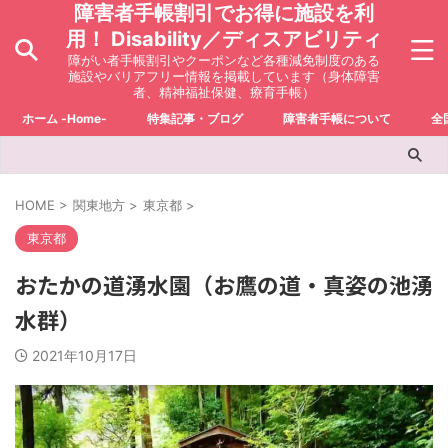
障害者手帳割引でお得に施設を利
用！ Disability／ディスアビリティ
障がい者手帳割引やクーポンなど各種減免制度のある
施設やバリアフリー情報を掲載しています（身体障害
者、精神福祉保健、療育手帳）
ホーム -Home-
特集記事・ブログ
障害者手帳について
全
HOME
>
関東地方
>
東京都
>
東京都
おたかの道湧水園（お鷹の道・真姿の池湧
水群）
2021年10月17日