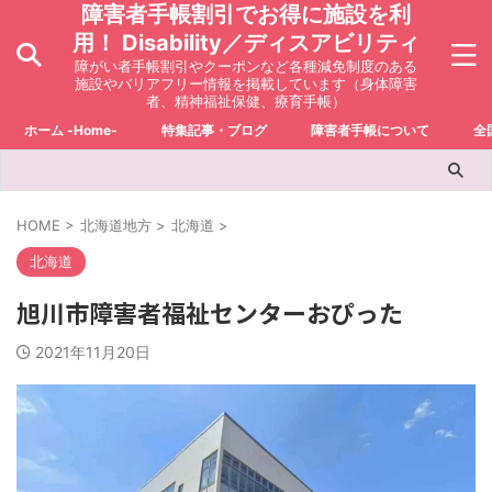
障害者手帳割引でお得に施設を利
用！ Disability／ディスアビリティ
障がい者手帳割引やクーポンなど各種減免制度のある
施設やバリアフリー情報を掲載しています（身体障害
者、精神福祉保健、療育手帳）
ホーム -Home-
特集記事・ブログ
障害者手帳について
全
HOME
>
北海道地方
>
北海道
>
北海道
旭川市障害者福祉センターおぴった
2021年11月20日