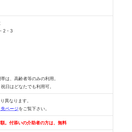
設
・2・3
間帯は、高齢者等のみの利用。
・祝日はどなたでも利用可。
より異なります。
ク先ページ
をご覧下さい。
半額。付添いの介助者の方は、無料