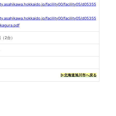
ty.asahikawa.hokkaido.jp/facility00/facility05/d05355
ty.asahikawa.hokkaido.jp/facility00/facility05/d05355
8kagura.pdf
（2台）
料
▷北海道旭川市へ戻る