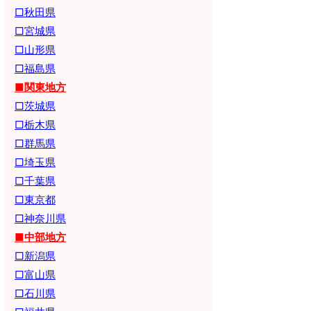
□秋田県
□宮城県
□山形県
□福島県
■関東地方
□茨城県
□栃木県
□群馬県
□埼玉県
□千葉県
□東京都
□神奈川県
■中部地方
□新潟県
□富山県
□石川県