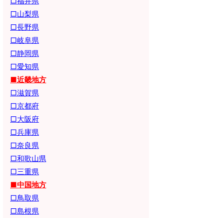
□福井県
□山梨県
□長野県
□岐阜県
□静岡県
□愛知県
■近畿地方
□滋賀県
□京都府
□大阪府
□兵庫県
□奈良県
□和歌山県
□三重県
■中国地方
□鳥取県
□島根県