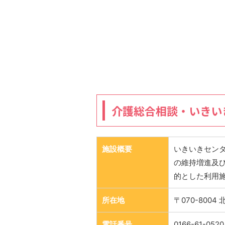
介護総合相談・いきい
施設概要
いきいきセン
の維持増進及
的とした利用
所在地
〒070-800
電話番号
0166-61-0520