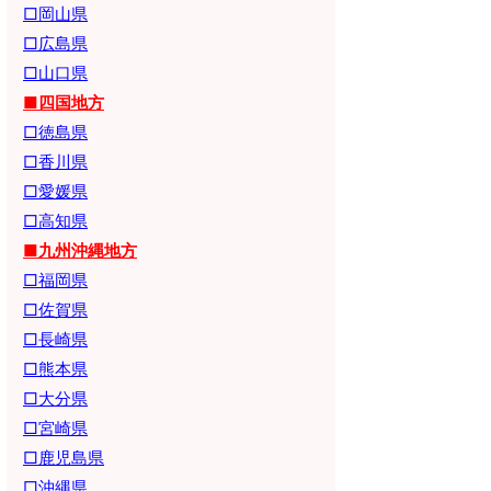
□岡山県
□広島県
□山口県
■四国地方
□徳島県
□香川県
□愛媛県
□高知県
■九州沖縄地方
□福岡県
□佐賀県
□長崎県
□熊本県
□大分県
□宮崎県
□鹿児島県
□沖縄県