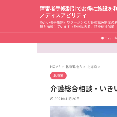
障害者手帳割引でお得に施設を利用！ D
／ディスアビリティ
障がい者手帳割引やクーポンなど各種減免制度の
報を掲載しています（身体障害者、精神福祉保健
ホーム -H
HOME
>
北海道地方
>
北海道
>
北海道
介護総合相談・いき
2021年11月20日