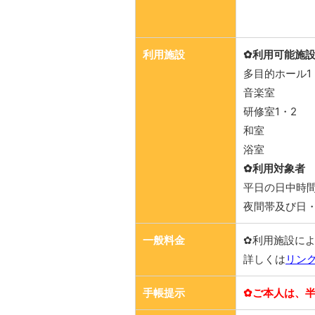
利用施設
✿利用可能施
多目的ホール1
音楽室
研修室1・2
和室
浴室
✿利用対象者
平日の日中時
夜間帯及び日
一般料金
✿利用施設に
詳しくは
リン
手帳提示
✿ご本人は、