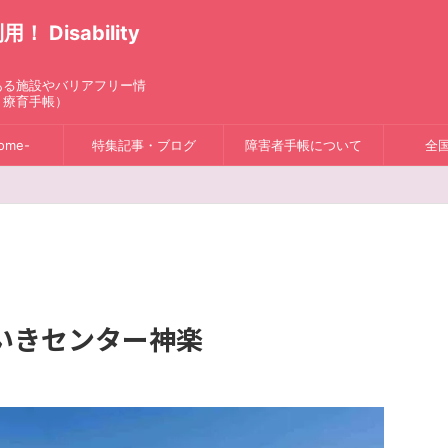
isability
ある施設やバリアフリー情
、療育手帳）
ome-
特集記事・ブログ
障害者手帳について
全
いきセンター神楽