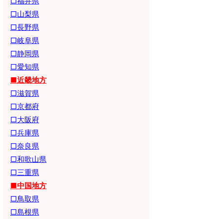
□福井県
□山梨県
□長野県
□岐阜県
□静岡県
□愛知県
■近畿地方
□滋賀県
□京都府
□大阪府
□兵庫県
□奈良県
□和歌山県
□三重県
■中国地方
□鳥取県
□島根県