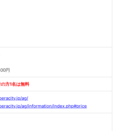
料
00円
の方1名は無料
eracity.jp/ag/
eracity.jp/ag/information/index.php#price