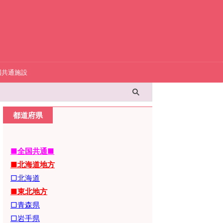
国共通施設
都道府県
■全国共通■
■北海道地方
□北海道
■東北地方
□青森県
□岩手県