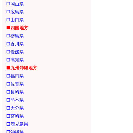
□岡山県
□広島県
□山口県
■四国地方
□徳島県
□香川県
□愛媛県
□高知県
■九州沖縄地方
□福岡県
□佐賀県
□長崎県
□熊本県
□大分県
□宮崎県
□鹿児島県
□沖縄県