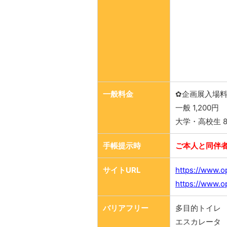
一般料金
✿企画展入場
一般 1,200円
大学・高校生 8
手帳提示時
ご本人と同伴者
サイトURL
https://www.op
https://www.op
バリアフリー
多目的トイレ
エスカレータ