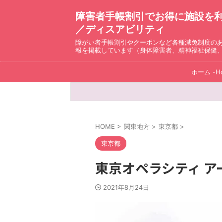
障害者手帳割引でお得に施設を利用！ D
／ディスアビリティ
障がい者手帳割引やクーポンなど各種減免制度の
報を掲載しています（身体障害者、精神福祉保健
ホーム -H
HOME
>
関東地方
>
東京都
>
東京都
東京オペラシティ ア
2021年8月24日