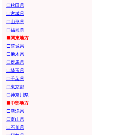
□秋田県
□宮城県
□山形県
□福島県
■関東地方
□茨城県
□栃木県
□群馬県
□埼玉県
□千葉県
□東京都
□神奈川県
■中部地方
□新潟県
□富山県
□石川県