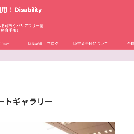
isability
ある施設やバリアフリー情
、療育手帳）
ome-
特集記事・ブログ
障害者手帳について
全
ートギャラリー