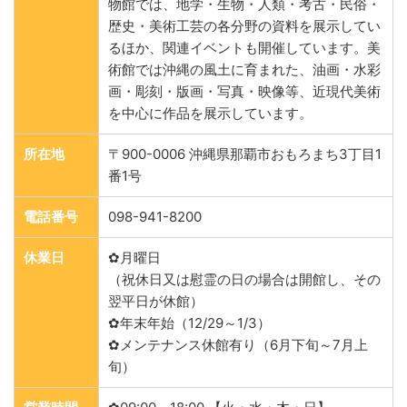
物館では、地学・生物・人類・考古・民俗・
歴史・美術工芸の各分野の資料を展示してい
るほか、関連イベントも開催しています。美
術館では沖縄の風土に育まれた、油画・水彩
画・彫刻・版画・写真・映像等、近現代美術
を中心に作品を展示しています。
所在地
〒900-0006 沖縄県那覇市おもろまち3丁目1
番1号
電話番号
098-941-8200
休業日
✿月曜日
（祝休日又は慰霊の日の場合は開館し、その
翌平日が休館）
✿年末年始（12/29～1/3）
✿メンテナンス休館有り（6月下旬～7月上
旬）