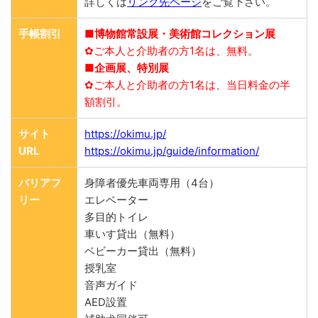
詳しくは
リンク先ページ
をご覧下さい。
手帳割引
■博物館常設展・美術館コレクション展
✿ご本人と介助者の方1名は、無料。
■企画展、特別展
✿ご本人と介助者の方1名は、当日料金の半
額割引。
サイト
https://okimu.jp/
URL
https://okimu.jp/guide/information/
バリアフ
身障者優先車両専用（4台）
リー
エレベーター
多目的トイレ
車いす貸出（無料）
ベビーカー貸出（無料）
授乳室
音声ガイド
AED設置