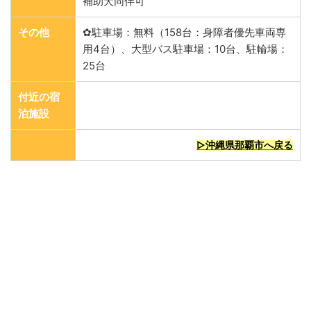
補助犬同伴可
その他
✿駐車場：無料（158台：身障者優先車両専
用4台）、大型バス駐車場：10台、駐輪場：
25台
付近の宿
泊施設
▷沖縄県那覇市へ戻る