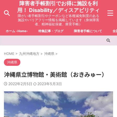
障害者手帳割引でお得に施設を利
用！ Disability／ディスアビリティ
障がい者手帳割引やクーポンなど各種減免制度のある
施設やバリアフリー情報を掲載しています（身体障害
者、精神福祉保健、療育手帳）
ホーム -Home-
特集記事・ブログ
障害者手帳について
全
HOME
>
九州沖縄地方
>
沖縄県
>
沖縄県
沖縄県立博物館・美術館（おきみゅー）
2022年2月5日
2023年5月3日