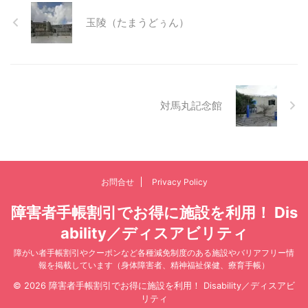
玉陵（たまうどぅん）
対馬丸記念館
お問合せ
Privacy Policy
障害者手帳割引でお得に施設を利用！ Dis
ability／ディスアビリティ
障がい者手帳割引やクーポンなど各種減免制度のある施設やバリアフリー情
報を掲載しています（身体障害者、精神福祉保健、療育手帳）
© 2026 障害者手帳割引でお得に施設を利用！ Disability／ディスアビ
リティ