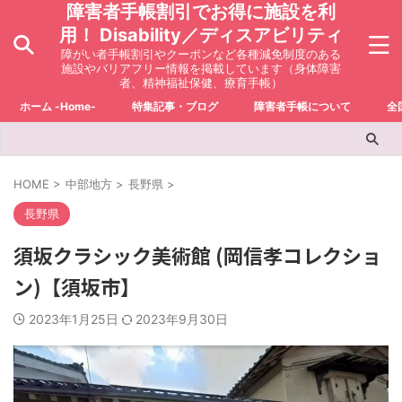
障害者手帳割引でお得に施設を利
用！ Disability／ディスアビリティ
障がい者手帳割引やクーポンなど各種減免制度のある
施設やバリアフリー情報を掲載しています（身体障害
者、精神福祉保健、療育手帳）
ホーム -Home-
特集記事・ブログ
障害者手帳について
全
HOME
>
中部地方
>
長野県
>
長野県
須坂クラシック美術館 (岡信孝コレクショ
ン)【須坂市】
2023年1月25日
2023年9月30日