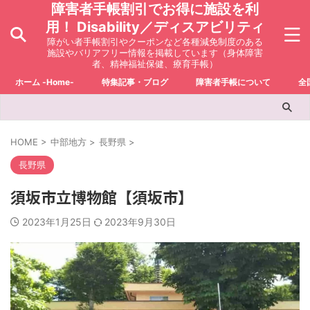
障害者手帳割引でお得に施設を利
用！ Disability／ディスアビリティ
障がい者手帳割引やクーポンなど各種減免制度のある
施設やバリアフリー情報を掲載しています（身体障害
者、精神福祉保健、療育手帳）
ホーム -Home-
特集記事・ブログ
障害者手帳について
全
HOME
>
中部地方
>
長野県
>
長野県
須坂市立博物館【須坂市】
2023年1月25日
2023年9月30日