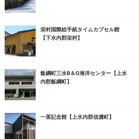
栄村国際絵手紙タイムカプセル館
【下水内郡栄村】
飯綱町三水B＆G海洋センター【上水
内郡飯綱町】
一茶記念館【上水内郡信濃町】