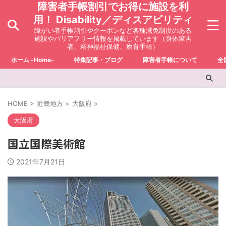
障害者手帳割引でお得に施設を利
用！ Disability／ディスアビリティ
障がい者手帳割引やクーポンなど各種減免制度のある
施設やバリアフリー情報を掲載しています（身体障害
者、精神福祉保健、療育手帳）
ホーム -Home-
特集記事・ブログ
障害者手帳について
全
HOME
>
近畿地方
>
大阪府
>
大阪府
国立国際美術館
2021年7月21日