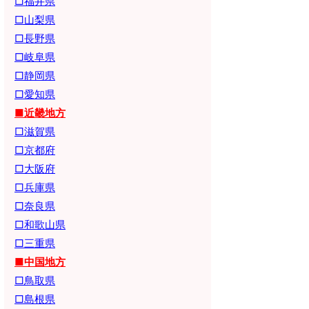
□福井県
□山梨県
□長野県
□岐阜県
□静岡県
□愛知県
■近畿地方
□滋賀県
□京都府
□大阪府
□兵庫県
□奈良県
□和歌山県
□三重県
■中国地方
□鳥取県
□島根県