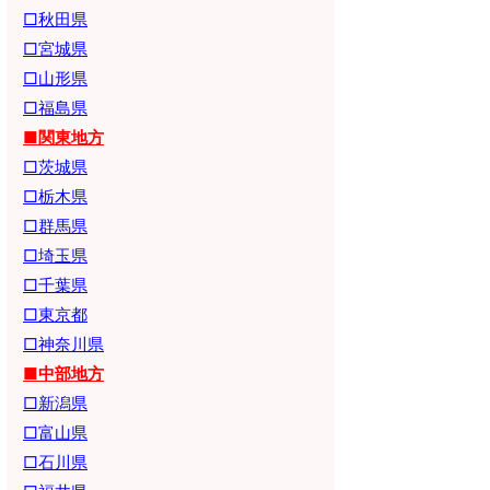
□秋田県
□宮城県
□山形県
□福島県
■関東地方
□茨城県
□栃木県
□群馬県
□埼玉県
□千葉県
□東京都
□神奈川県
■中部地方
□新潟県
□富山県
□石川県