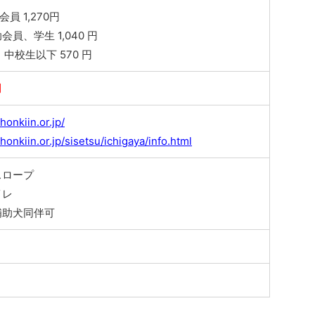
会員 1,270円
員、学生 1,040 円
、中校生以下 570 円
円
honkiin.or.jp/
honkiin.or.jp/sisetsu/ichigaya/info.html
スロープ
イレ
補助犬同伴可