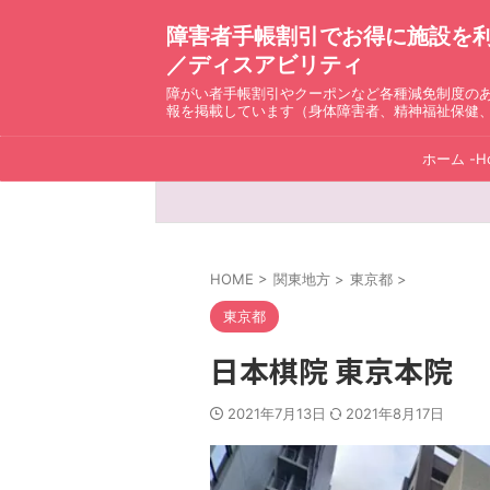
障害者手帳割引でお得に施設を利用！ D
／ディスアビリティ
障がい者手帳割引やクーポンなど各種減免制度の
報を掲載しています（身体障害者、精神福祉保健
ホーム -H
HOME
>
関東地方
>
東京都
>
東京都
日本棋院 東京本院
2021年7月13日
2021年8月17日