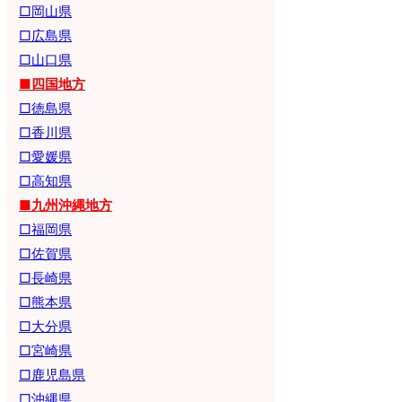
□岡山県
□広島県
□山口県
■四国地方
□徳島県
□香川県
□愛媛県
□高知県
■九州沖縄地方
□福岡県
□佐賀県
□長崎県
□熊本県
□大分県
□宮崎県
□鹿児島県
□沖縄県