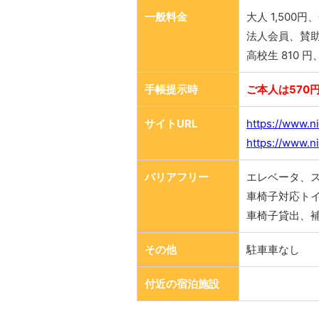
一般料金
大人 1,500円、
法人会員、賛助会
高校生 810 円
手帳提示時
ご本人は570
サイトURL
https://www.ni
https://www.ni
バリアフリー
エレベータ、
車椅子対応ト
車椅子貸出、
その他
駐車車なし
付近の宿泊施設