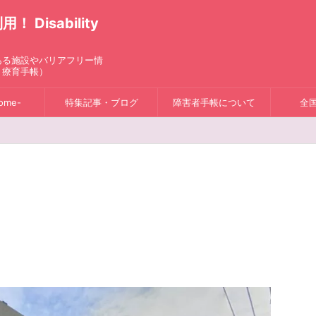
isability
ある施設やバリアフリー情
、療育手帳）
ome-
特集記事・ブログ
障害者手帳について
全