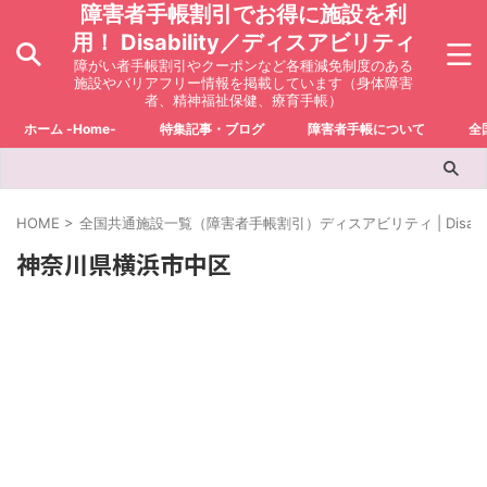
障害者手帳割引でお得に施設を利
用！ Disability／ディスアビリティ
障がい者手帳割引やクーポンなど各種減免制度のある
施設やバリアフリー情報を掲載しています（身体障害
者、精神福祉保健、療育手帳）
ホーム -Home-
特集記事・ブログ
障害者手帳について
全
HOME
>
全国共通施設一覧（障害者手帳割引）ディスアビリティ | Disabili
神奈川県横浜市中区