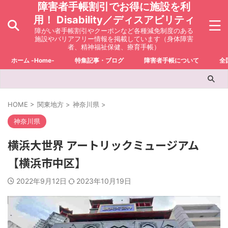
障害者手帳割引でお得に施設を利
用！ Disability／ディスアビリティ
障がい者手帳割引やクーポンなど各種減免制度のある
施設やバリアフリー情報を掲載しています（身体障害
者、精神福祉保健、療育手帳）
ホーム -Home-
特集記事・ブログ
障害者手帳について
全
HOME
>
関東地方
>
神奈川県
>
神奈川県
横浜大世界 アートリックミュージアム
【横浜市中区】
2022年9月12日
2023年10月19日