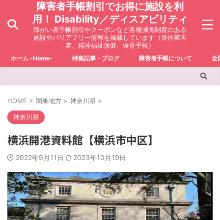
障害者手帳割引でお得に施設を利
用！ Disability／ディスアビリティ
障がい者手帳割引やクーポンなど各種減免制度のある
施設やバリアフリー情報を掲載しています（身体障害
者、精神福祉保健、療育手帳）
ホーム -Home-
特集記事・ブログ
障害者手帳について
全
HOME
>
関東地方
>
神奈川県
>
神奈川県
横浜開港資料館【横浜市中区】
2022年9月11日
2023年10月19日