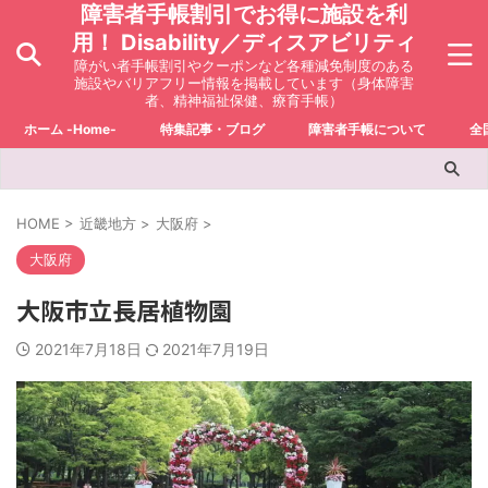
障害者手帳割引でお得に施設を利
用！ Disability／ディスアビリティ
障がい者手帳割引やクーポンなど各種減免制度のある
施設やバリアフリー情報を掲載しています（身体障害
者、精神福祉保健、療育手帳）
ホーム -Home-
特集記事・ブログ
障害者手帳について
全
HOME
>
近畿地方
>
大阪府
>
大阪府
大阪市立長居植物園
2021年7月18日
2021年7月19日