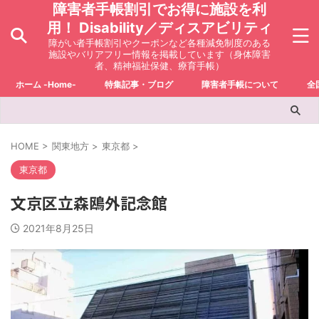
障害者手帳割引でお得に施設を利
用！ Disability／ディスアビリティ
障がい者手帳割引やクーポンなど各種減免制度のある
施設やバリアフリー情報を掲載しています（身体障害
者、精神福祉保健、療育手帳）
ホーム -Home-
特集記事・ブログ
障害者手帳について
全
HOME
>
関東地方
>
東京都
>
東京都
文京区立森鴎外記念館
2021年8月25日