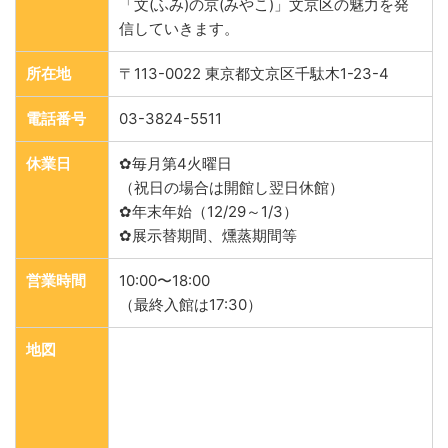
「文(ふみ)の京(みやこ)」文京区の魅力を発
信していきます。
所在地
〒113-0022 東京都文京区千駄木1-23-4
電話番号
03-3824-5511
休業日
✿毎月第4火曜日
（祝日の場合は開館し翌日休館）
✿年末年始（12/29～1/3）
✿展示替期間、燻蒸期間等
営業時間
10:00〜18:00
（最終入館は17:30）
地図