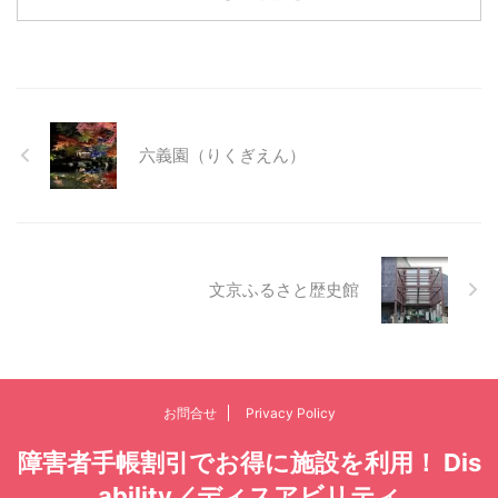
六義園（りくぎえん）
文京ふるさと歴史館
お問合せ
Privacy Policy
障害者手帳割引でお得に施設を利用！ Dis
ability／ディスアビリティ