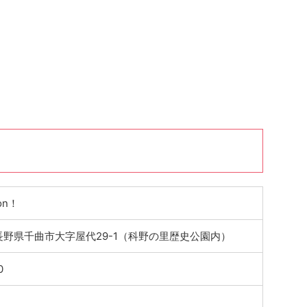
on！
7 長野県千曲市大字屋代29-1（科野の里歴史公園内）
0