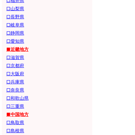
□福井県
□山梨県
□長野県
□岐阜県
□静岡県
□愛知県
■近畿地方
□滋賀県
□京都府
□大阪府
□兵庫県
□奈良県
□和歌山県
□三重県
■中国地方
□鳥取県
□島根県