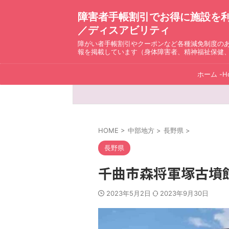
障害者手帳割引でお得に施設を利用！ D
／ディスアビリティ
障がい者手帳割引やクーポンなど各種減免制度の
報を掲載しています（身体障害者、精神福祉保健
ホーム -H
HOME
>
中部地方
>
長野県
>
長野県
千曲市森将軍塚古墳
2023年5月2日
2023年9月30日