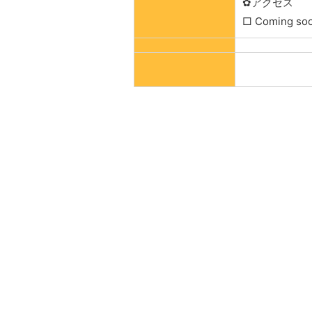
✿アクセス
□ Coming so