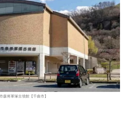
市森将軍塚古墳館【千曲市】