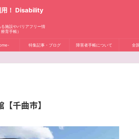
isability
ある施設やバリアフリー情
、療育手帳）
ome-
特集記事・ブログ
障害者手帳について
全
館【千曲市】