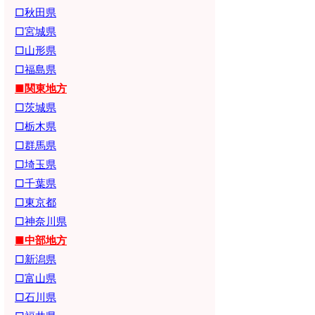
□秋田県
□宮城県
□山形県
□福島県
■関東地方
□茨城県
□栃木県
□群馬県
□埼玉県
□千葉県
□東京都
□神奈川県
■中部地方
□新潟県
□富山県
□石川県