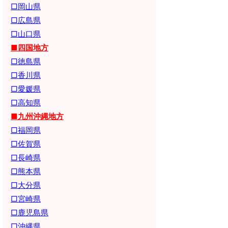
□岡山県
□広島県
□山口県
■四国地方
□徳島県
□香川県
□愛媛県
□高知県
■九州沖縄地方
□福岡県
□佐賀県
□長崎県
□熊本県
□大分県
□宮崎県
□鹿児島県
□沖縄県