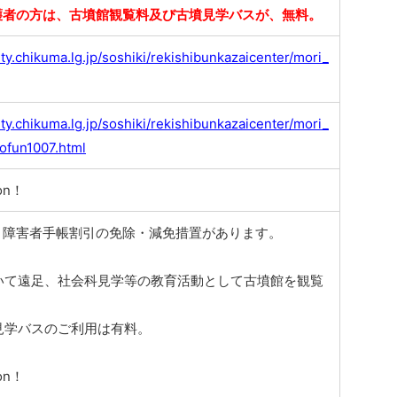
護者の方は、古墳館観覧料及び古墳見学バスが、無料。
ty.chikuma.lg.jp/soshiki/rekishibunkazaicenter/mori_
ty.chikuma.lg.jp/soshiki/rekishibunkazaicenter/mori_
ofun1007.html
on！
、障害者手帳割引の免除・減免措置があります。
いて遠足、社会科見学等の教育活動として古墳館を観覧
見学バスのご利用は有料。
on！