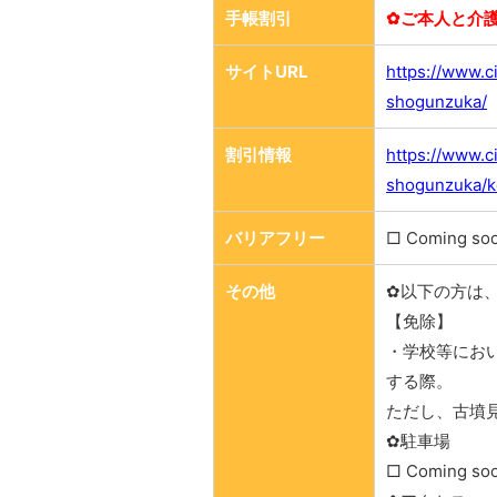
手帳割引
✿ご本人と介
サイトURL
https://www.ci
shogunzuka/
割引情報
https://www.ci
shogunzuka/k
バリアフリー
□ Coming so
その他
✿以下の方は
【免除】
・学校等にお
する際。
ただし、古墳
✿駐車場
□ Coming so