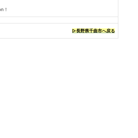
on！
▷長野県千曲市へ戻る