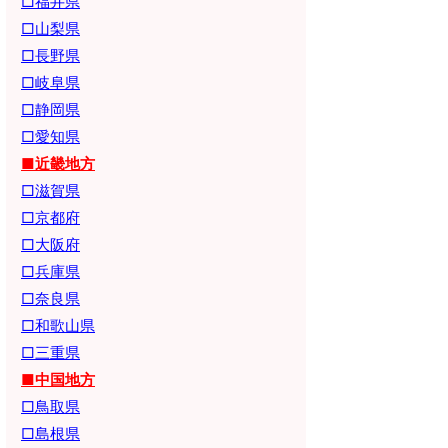
□福井県
□山梨県
□長野県
□岐阜県
□静岡県
□愛知県
■近畿地方
□滋賀県
□京都府
□大阪府
□兵庫県
□奈良県
□和歌山県
□三重県
■中国地方
□鳥取県
□島根県