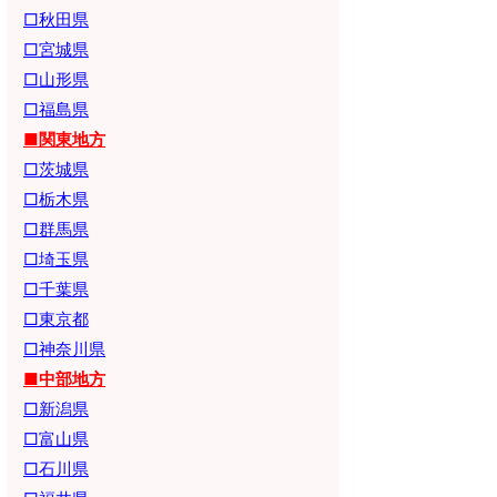
□秋田県
□宮城県
□山形県
□福島県
■関東地方
□茨城県
□栃木県
□群馬県
□埼玉県
□千葉県
□東京都
□神奈川県
■中部地方
□新潟県
□富山県
□石川県