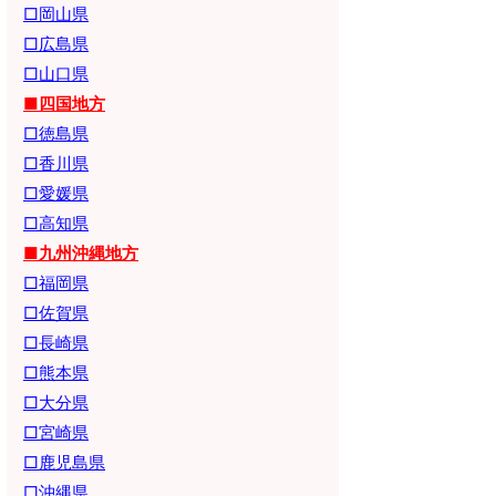
□岡山県
□広島県
□山口県
■四国地方
□徳島県
□香川県
□愛媛県
□高知県
■九州沖縄地方
□福岡県
□佐賀県
□長崎県
□熊本県
□大分県
□宮崎県
□鹿児島県
□沖縄県