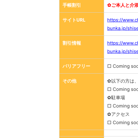
手帳割引
✿ご本人と介
サイトURL
https://www.
bunka.jp/shis
割引情報
https://www.
bunka.jp/shis
バリアフリー
□ Coming so
その他
✿以下の方は
□ Coming so
✿駐車場
□ Coming so
✿アクセス
□ Coming so