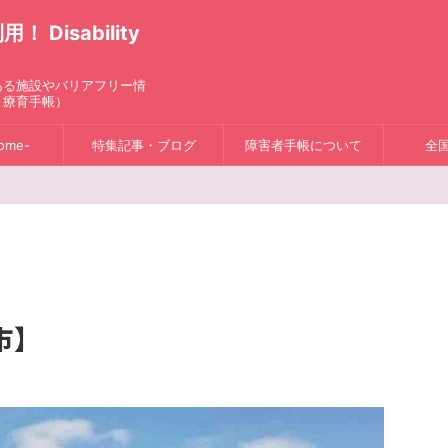
isability
ある施設やバリアフリー情
、療育手帳）
ome-
特集記事・ブログ
障害者手帳について
全
市】