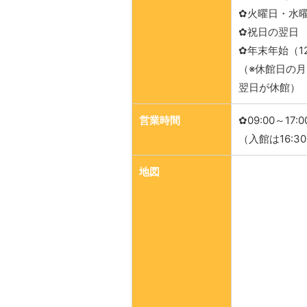
✿火曜日・水
✿祝日の翌日
✿年末年始（1
（※休館日の
翌日が休館）
営業時間
✿09:00～17:0
（入館は16:3
地図