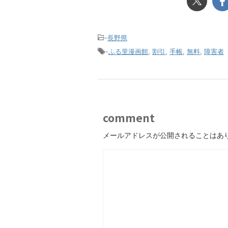
-
長野県
-
ふる里漫画館
,
割引
,
手帳
,
無料
,
障害者
comment
メールアドレスが公開されることはあ