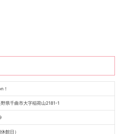
on！
 長野県千曲市大字稲荷山2181-1
9
期休館日）