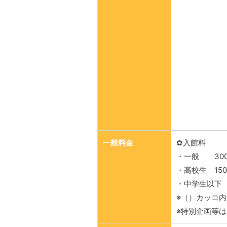
一般料金
✿入館料
・一般 300
・高校生 150
・中学生以下
※（）カッコ内
※特別企画等