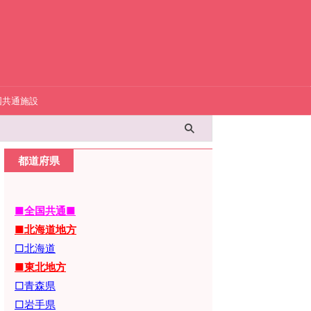
国共通施設
都道府県
■全国共通■
■北海道地方
□北海道
■東北地方
□青森県
□岩手県