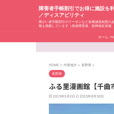
障害者手帳割引でお得に施設を利用！ D
／ディスアビリティ
障がい者手帳割引やクーポンなど各種減免制度の
報を掲載しています（身体障害者、精神福祉保健
ホーム -H
HOME
>
中部地方
>
長野県
>
長野県
ふる里漫画館【千曲
2023年5月2日
2023年9月30日