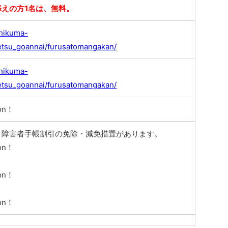
添えの方1名は、無料。
chikuma-
etsu_goannai/furusatomangakan/
chikuma-
etsu_goannai/furusatomangakan/
on！
、障害者手帳割引の免除・減免措置があります。
on！
on！
on！