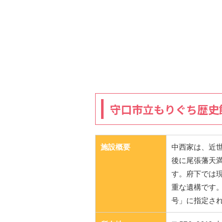
守口市立もりぐち歴史
施設概要
中西家は、近
後に尾張藩天
す。府下では
重な遺構です。
号」に指定さ