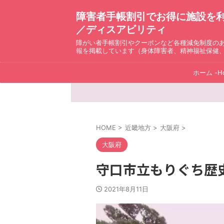
障害者手帳割引でお得に施設を利用！ D
／ディスアビリティ
障がい者手帳割引やクーポンなど各種減免制度の
報を掲載しています（身体障害者、精神福祉保健
ホーム -H
HOME
>
近畿地方
>
大阪府
>
大阪府
守口市立もりぐち歴
2021年8月11日