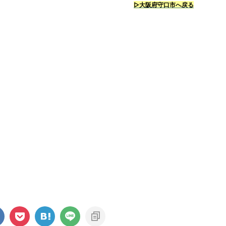
▷大阪府守口市
へ戻る