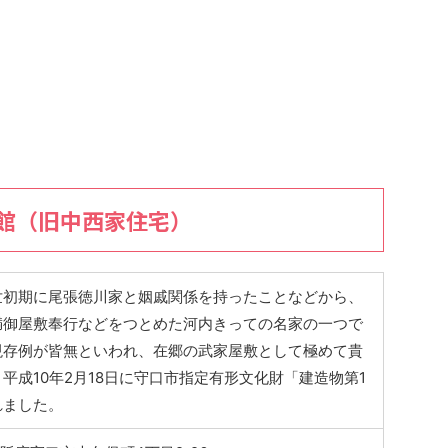
館（旧中西家住宅）
世初期に尾張徳川家と姻戚関係を持ったことなどから、
満御屋敷奉行などをつとめた河内きっての名家の一つで
現存例が皆無といわれ、在郷の武家屋敷として極めて貴
平成10年2月18日に守口市指定有形文化財「建造物第1
れました。