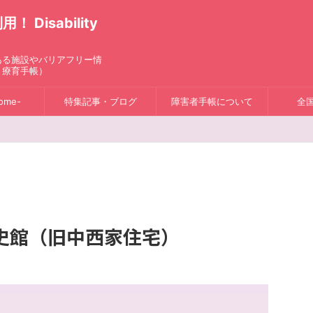
isability
ある施設やバリアフリー情
、療育手帳）
ome-
特集記事・ブログ
障害者手帳について
全
史館（旧中西家住宅）