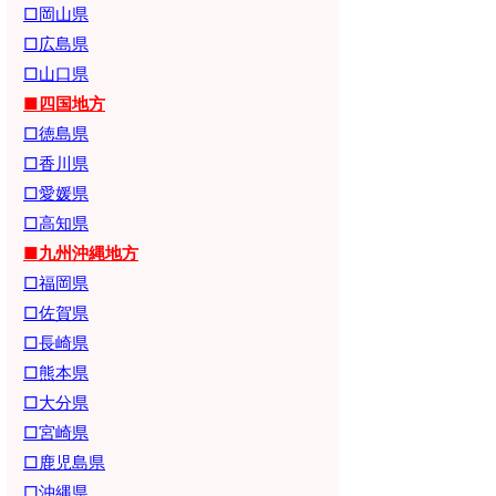
□岡山県
□広島県
□山口県
■四国地方
□徳島県
□香川県
□愛媛県
□高知県
■九州沖縄地方
□福岡県
□佐賀県
□長崎県
□熊本県
□大分県
□宮崎県
□鹿児島県
□沖縄県