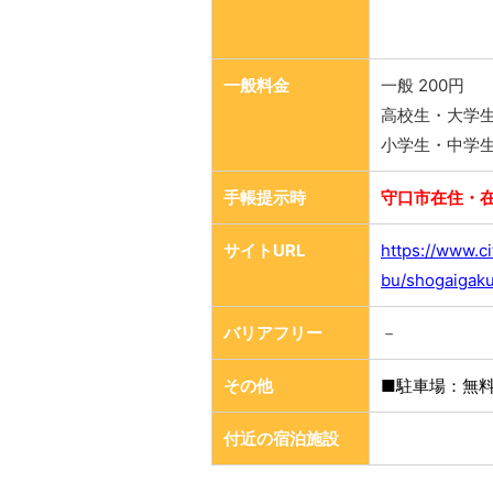
一般料金
一般 200円
高校生・大学生 
小学生・中学生 
手帳提示時
守口市在住・
サイトURL
https://www.c
bu/shogaigaku
バリアフリー
－
その他
■駐車場：無
付近の宿泊施設