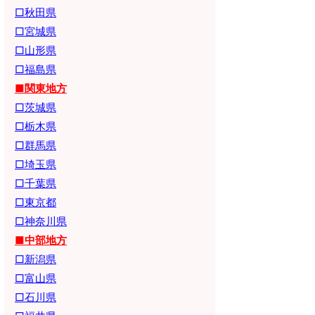
□秋田県
□宮城県
□山形県
□福島県
■関東地方
□茨城県
□栃木県
□群馬県
□埼玉県
□千葉県
□東京都
□神奈川県
■中部地方
□新潟県
□富山県
□石川県