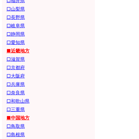
□福井県
□山梨県
□長野県
□岐阜県
□静岡県
□愛知県
■近畿地方
□滋賀県
□京都府
□大阪府
□兵庫県
□奈良県
□和歌山県
□三重県
■中国地方
□鳥取県
□島根県