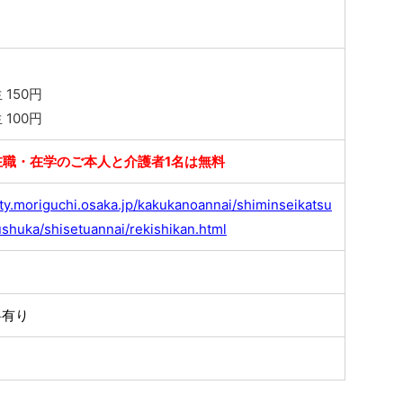
150円
100円
在職・在学のご本人と介護者1名は無料
ity.moriguchi.osaka.jp/kakukanoannai/shiminseikatsu
shuka/shisetuannai/rekishikan.html
料有り